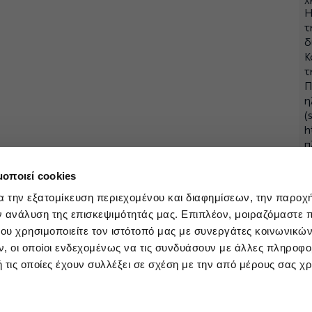
Η
τ
δ
Κ
τ
Π
η
(
h
π
h
γ
μοποιεί cookies
α την εξατομίκευση περιεχομένου και διαφημίσεων, την παροχ
ν ανάλυση της επισκεψιμότητάς μας. Επιπλέον, μοιραζόμαστε 
ου χρησιμοποιείτε τον ιστότοπό μας με συνεργάτες κοινωνικώ
, οι οποίοι ενδεχομένως να τις συνδυάσουν με άλλες πληροφο
 τις οποίες έχουν συλλέξει σε σχέση με την από μέρους σας χ