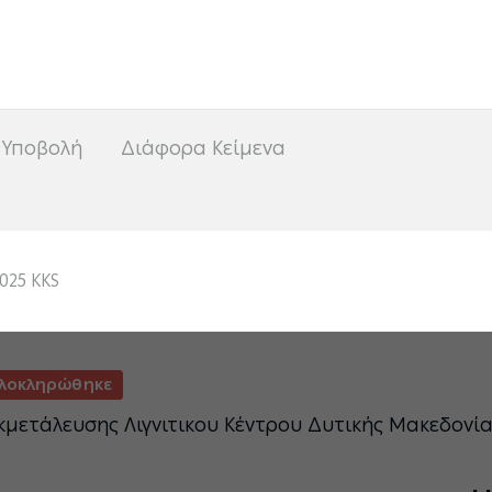
<
 Υποβολή
Διάφορα Κείμενα
025 KKS
λοκληρώθηκε
κμετάλευσης Λιγνιτικου Κέντρου Δυτικής Μακεδονί