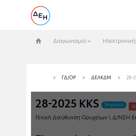
Διαγωνισμοί
Hλεκτρονική
ΓΔ/ΟΡ
ΔΕΛΚΔΜ
28-2
28-2025 KKS
Υπηρεσία
Ο
Γενική Διεύθυνση Ορυχείων \ Δ/ΝΣΗ Ε