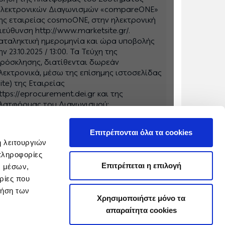
λεκτρονικών Διαγωνισμών «compareONE»
ης εταιρείας cosmoONE, στην ηλεκτρονική
ιεύθυνση http://www.marketsite.gr/.
αταληκτική ημερομηνία και ώρα υποβολής
ην 23.10.2025 / 13:00. Τα Τεύχη της
ρόσκλησης, διατίθενται δωρεάν
λεκτρονικά, μέσω της επίσημης ιστοσελίδας
site) της Εταιρείας
ttps://eprocurement.dei.gr και της
λατφόρμας του Διαγωνισμού:
ttp://www.marketsite.gr Στη διάθεσή σας
ια κάθε διευκρίνιση
Επιτρέπονται όλα τα cookies
ή λειτουργιών
πληροφορίες
Επιτρέπεται η επιλογή
ν μέσων,
ρίες που
ρήση των
Χρησιμοποιήστε μόνο τα
απαραίτητα cookies