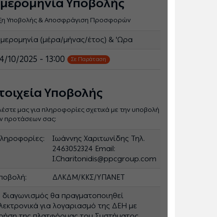
μερομηνία Υποβολής
ξη Υποβολής & Αποσφράγιση Προσφορών
μερομηνία (μέρα/μήνας/έτος) & 'Ωρα
4/10/2025 - 13:00
Σε Παράταση
τοιχεία Υποβολής
λέστε μας για πληροφορίες σχετικά με την υποβολή
ν προτάσεων σας:
ληροφορίες:
Ιωάννης Χαριτωνίδης Τηλ.
2463052324 Email:
I.Charitonidis@ppcgroup.com
ποβολή:
ΔΛΚΔΜ/ΚΚΣ/ΥΠΑΝΕΤ
 διαγωνισμός θα πραγματοποιηθεί
λεκτρονικά για λογαριασμό της ΔΕΗ με
ρήση της πλατφόρμας του Συστήματος