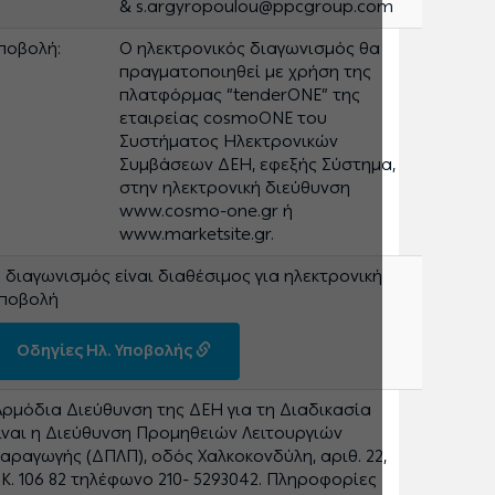
& s.argyropoulou@ppcgroup.com
ποβολή:
Ο ηλεκτρονικός διαγωνισμός θα
πραγματοποιηθεί με χρήση της
πλατφόρμας “tenderONE” της
εταιρείας cosmoONE του
Συστήματος Ηλεκτρονικών
Συμβάσεων ΔΕΗ, εφεξής Σύστημα,
στην ηλεκτρονική διεύθυνση
www.cosmo-one.gr ή
www.marketsite.gr.
 διαγωνισμός είναι διαθέσιμος για ηλεκτρονική
ποβολή
Οδηγίες Ηλ. Υποβολής
Αρμόδια Διεύθυνση της ΔΕΗ για τη Διαδικασία
ίναι η Διεύθυνση Προμηθειών Λειτουργιών
αραγωγής (ΔΠΛΠ), οδός Χαλκοκονδύλη, αριθ. 22,
.Κ. 106 82 τηλέφωνο 210- 5293042. Πληροφορίες