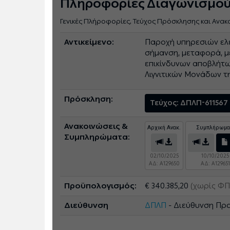
Πληροφορίες Διαγωνισμο
Γενικές Πλήροφορίες, Τεύχος Πρόσκλησης και Ανακ
Αντικείμενο:
Παροχή υπηρεσιών ελε
σήμανση, μεταφορά, μ
επικίνδυνων αποβλήτω
Λιγνιτικών Μονάδων τη
Πρόσκληση:
Τεύχος: ΔΠΛΠ-611567
Ανακοινώσεις &
Αρχική Ανακ.
Συμπλήρωμα
Συμπληρώματα:
02/10/2025
10/10/2025
ΑΔ: A129650
ΑΔ: A129651
Προϋπολογισμός:
€ 340.385,20
(χωρίς ΦΠ
Διεύθυνση
ΔΠΛΠ
- Διεύθυνση Πρ