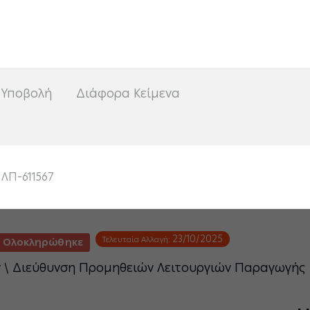
<
 Υποβολή
Διάφορα Κείμενα
ΛΠ-611567
23/10/2025
Τελευταία Αλλαγή:
Ολοκληρώθηκε
ν \ Διεύθυνση Προμηθειών Λειτουργιών Παραγωγής