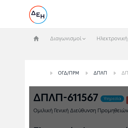
Διαγωνισμοί
Hλεκτρονική
ΟΓΔ/ΠΡΜ
ΔΠΛΠ
ΔΠ
ΔΠΛΠ-611567
Υπηρεσία
Ομιλική Γενική Διεύθυνση Προμηθειώ