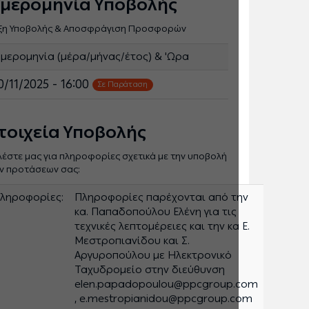
μερομηνία Υποβολής
ξη Υποβολής & Αποσφράγιση Προσφορών
μερομηνία (μέρα/μήνας/έτος) & 'Ωρα
0/11/2025 - 16:00
Σε Παράταση
τοιχεία Υποβολής
λέστε μας για πληροφορίες σχετικά με την υποβολή
ν προτάσεων σας:
ληροφορίες:
Πληροφορίες παρέχονται από την
κα. Παπαδοπούλου Ελένη για τις
τεχνικές λεπτομέρειες και την κα Ε.
Μεστροπιανίδου και Σ.
Αργυροπούλου με Ηλεκτρονικό
Ταχυδρομείο στην διεύθυνση
elen.papadopoulou@ppcgroup.com
, e.mestropianidou@ppcgroup.com