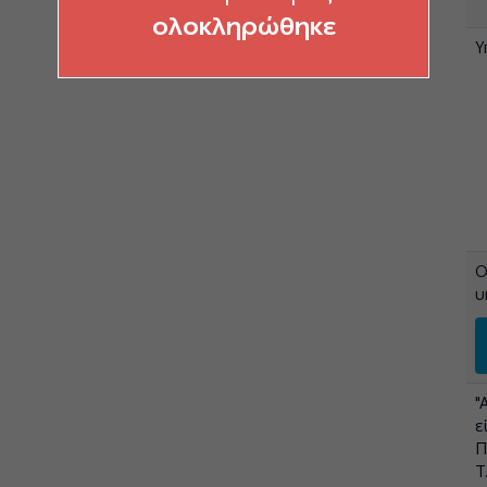
ολοκληρώθηκε
Υ
Ο
υ
"
ε
Π
Τ