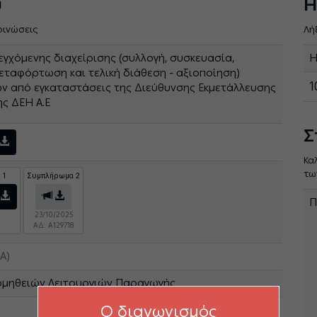
ύ
Η
οινώσεις
Λή
γχόμενης διαχείρισης (συλλογή, συσκευασία,
Η
εταφόρτωση και τελική διάθεση - αξιοποίηση)
1
ν από εγκαταστάσεις της Διεύθυνσης Εκμετάλλευσης
ς ΔΕΗ Α.Ε
Σ
Κα
τω
 1
Συμπλήρωμα 2
Π
23/10/2025
ΑΔ: A129718
Α)
ομηθειών Λειτουργιών Παραγωγής
O διαγωνισμός