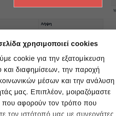
Υ
Λήψη
Λήψη
σελίδα χρησιμοποιεί cookies
Λήψη
Ο
η
με cookie για την εξατομίκευση
Λήψη
υ και διαφημίσεων, την παροχή
Λήψη
"
 κοινωνικών μέσων και την ανάλυση
δ
Ε
ητάς μας. Επιπλέον, μοιραζόμαστε

τ
 που αφορούν τον τρόπο που
Σ
α
τε τον ιστότοπό μας με συνεργάτες