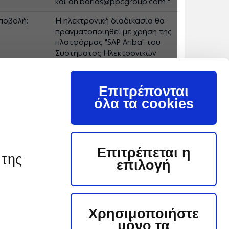
και an.barlas@ppcgroup.com "
ποβολή:
Η ηλεκτρονική διαδικασία θα
πραγματοποιηθεί με χρήση της
πλατφόρμας "SAP Ariba" του
Συστήματος Ηλεκτρονικών
Συμβάσεων ΔΕΗ, εφεξής
Σύστημα.
Επιτρέπονται
 διαγωνισμός είναι διαθέσιμος για
όλα τα cookies
λεκτρονική υποβολή
Οδηγίες Ηλ. Υποβολής
Επιτρέπεται η
Οι ενδιαφερόμενοι μπορούν να κατεβάσουν
 της
επιλογή
ωρεάν από την επίσημη ιστοσελίδα (site) της
ταιρείας, https://eprocurement.dei.gr
Ηλεκτρονική Υποβολή, τις Οδηγίες Χρήσης για
ην Εγγραφή και το Εγχειρίδιο Χρήσης του
υστήματος. Η παραπάνω διαδικασία δεν
Χρησιμοποιήστε
παιτείται για τους ενδιαφερόμενους που
μόνο τα