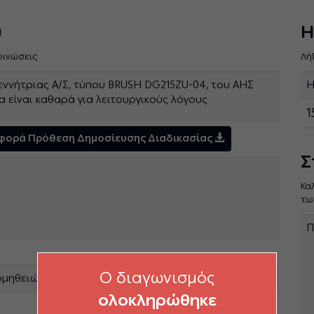
ύ
Η
οινώσεις
Λή
εννήτριας Α/Σ, τύπου BRUSH DG215ZU-04, του ΑΗΣ
Η
 είναι καθαρά για λειτουργικούς λόγους
1
Αφορά Πρόθεση Δημοσίευσης Διαδικασίας
Σ
Κα
τω
Π
O διαγωνισμός
ομηθειών Λειτουργιών Παραγωγής
ολοκληρώθηκε