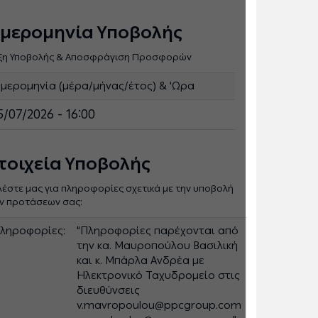
μερομηνία Υποβολής
ξη Υποβολής & Αποσφράγιση Προσφορών
μερομηνία (μέρα/μήνας/έτος) & 'Ωρα
5/07/2026 - 16:00
τοιχεία Υποβολής
λέστε μας για πληροφορίες σχετικά με την υποβολή
ν προτάσεων σας:
ληροφορίες:
"Πληροφορίες παρέχονται από
την κα. Μαυροπούλου Βασιλική
και κ. Μπάρλα Ανδρέα με
Ηλεκτρονικό Ταχυδρομείο στις
διευθύνσεις
v.mavropoulou@ppcgroup.com