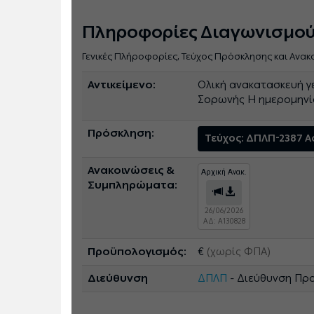
Πληροφορίες Διαγωνισμο
Γενικές Πλήροφορίες, Τεύχος Πρόσκλησης και Ανακ
Αντικείμενο:
Ολική ανακατασκευή γ
Σορωνής Η ημερομηνία
Πρόσκληση:
Τεύχος: ΔΠΛΠ-2387 
Ανακοινώσεις &
Αρχική Ανακ.
Συμπληρώματα:
26/06/2026
ΑΔ: A130828
Προϋπολογισμός:
€
(χωρίς ΦΠΑ)
Διεύθυνση
ΔΠΛΠ
- Διεύθυνση Πρ