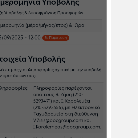
μερομηνία Υποβολής
ξη Υποβολής & Αποσφράγιση Προσφορών
μερομηνία (μέρα/μήνας/έτος) & 'Ωρα
5/09/2025 - 12:00
Σε Παράταση
τοιχεία Υποβολής
λέστε μας για πληροφορίες σχετικά με την υποβολή
ν προτάσεων σας:
ληροφορίες:
Πληροφορίες παρέχονται
από τους Β. Ζήση (210-
5293471) και Ι. Καρολεμέα
(210-5292556), με Ηλεκτρονικό
Ταχυδρομείο στη διεύθυνση
V.Zisis@ppcgroup.com και
I.Karolemeas@ppcgroup.com.