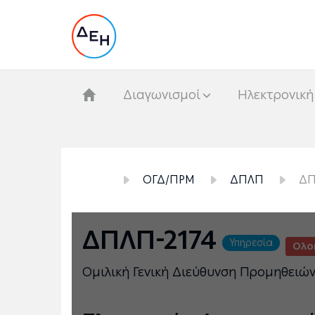
Διαγωνισμοί
Hλεκτρονική
ΟΓΔ/ΠΡΜ
ΔΠΛΠ
ΔΠ
ΔΠΛΠ-2174
Υπηρεσία
Ολο
Ομιλική Γενική Διεύθυνση Προμηθειώ