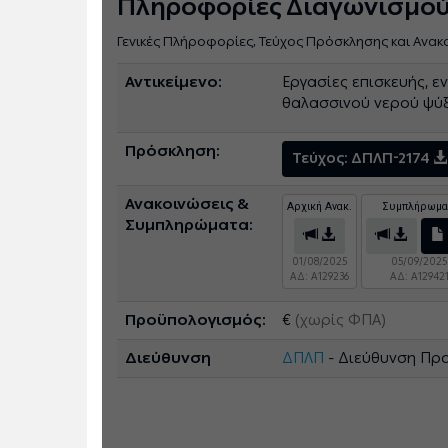
Πληροφορίες Διαγωνισμο
Γενικές Πλήροφορίες, Τεύχος Πρόσκλησης και Ανακ
Αντικείμενο:
Εργασίες επισκευής, 
θαλασσινού νερού ψύ
Πρόσκληση:
Τεύχος: ΔΠΛΠ-2174
Ανακοινώσεις &
Αρχική Ανακ.
Συμπλήρωμα
Συμπληρώματα:
01/08/2025
05/09/2025
ΑΔ: A129236
ΑΔ: A12942
Προϋπολογισμός:
€
(χωρίς ΦΠΑ)
Διεύθυνση
ΔΠΛΠ
- Διεύθυνση Πρ