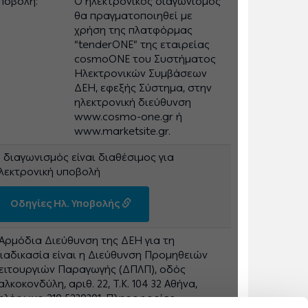
ποβολή:
Ο ηλεκτρονικός διαγωνισμός
θα πραγματοποιηθεί με
χρήση της πλατφόρμας
“tenderONE” της εταιρείας
cosmoONE του Συστήματος
Ηλεκτρονικών Συμβάσεων
ΔΕΗ, εφεξής Σύστημα, στην
ηλεκτρονική διεύθυνση
www.cosmo-one.gr ή
www.marketsite.gr.
 διαγωνισμός είναι διαθέσιμος για
λεκτρονική υποβολή
Οδηγίες Ηλ. Υποβολής
 Αρμόδια Διεύθυνση της ΔΕΗ για τη
ιαδικασία είναι η Διεύθυνση Προμηθειών
ειτουργιών Παραγωγής (ΔΠΛΠ), οδός
αλκοκονδύλη, αριθ. 22, Τ.Κ. 104 32 Αθήνα,
ηλέφωνο 210 5230301. Πληροφορίες