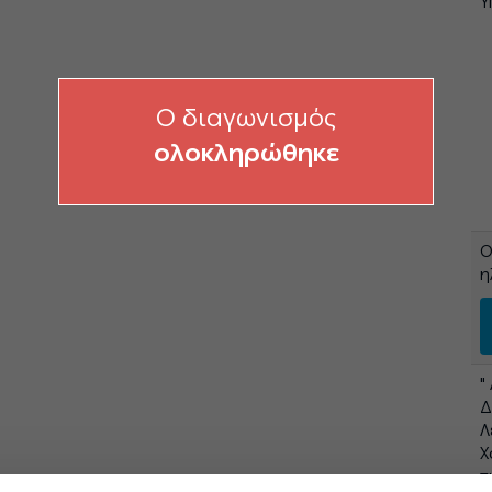
Υ
O διαγωνισμός
ολοκληρώθηκε
Ο
η
"
Δ
Λ
Χ
τ