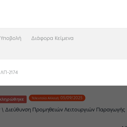
<
 Υποβολή
Διάφορα Κείμενα
ΛΠ-2174
05/09/2025
Τελευταία Αλλαγή:
κληρώθηκε
ν \ Διεύθυνση Προμηθειών Λειτουργιών Παραγωγής