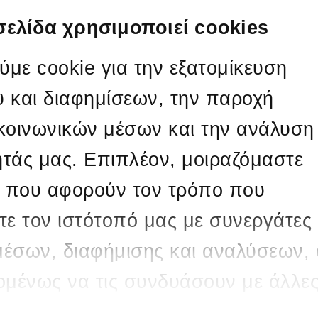
π
Ι
σελίδα χρησιμοποιεί cookies
Τ
V
με cookie για την εξατομίκευση
I
θ
υ και διαφημίσεων, την παροχή
Μ
Τ
M
 κοινωνικών μέσων και την ανάλυση
Β
Κ
ητάς μας. Επιπλέον, μοιραζόμαστε
k
σ
 που αφορούν τον τρόπο που
ε
€
τε τον ιστότοπό μας με συνεργάτες
α
Ο
μέσων, διαφήμισης και αναλύσεων, 
α
χομένως να τις συνδυάσουν με άλλε
 που τους έχετε παραχωρήσει ή τις