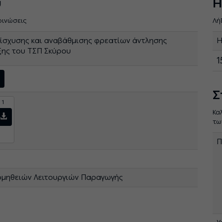
ύ
Η
οινώσεις
Λή
ενίσχυσης και αναβάθμισης φρεατίων άντλησης
Η
ξης του ΤΣΠ Σκύρου
1
Σ
 1
Κα
τω
1
Π
ομηθειών Λειτουργιών Παραγωγής