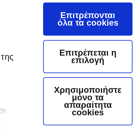
αρέχονται από τους Β. Ζήση (210-5293471) και
. Καρολεμέα (210-5292556), με Ηλεκτρονικό
Επιτρέπονται
αχυδρομείο στη διεύθυνση
όλα τα cookies
.Zisis@ppcgroup.com και
.Karolemeas@ppcgroup.com. Για τεχνικά
έματα πληροφορίες παρέχονται από τον κ.
. Παναγιωτά (6970-005058) με Ηλεκτρονικό
αχυδρομείο στη διεύθυνση
Επιτρέπεται η
.Panagiotas@ppcgroup.com ενώ χορήγηση
 της
επιλογή
εβαίωσης Επίσκεψης θα δοθεί από τον κ.
ωνσταντίνο Φεργάδη
.fergadis@ppcgroup.com (6944-933458). " "Ο
υνολικός Προϋπολογισμός, κατά την
κτίμηση της Εταιρείας ανέρχεται σε
Χρησιμοποιήστε
206.000,00 (συμπεριλαμβανομένων των
μόνο τα
προβλέπτων που ανέρχονται σε €10.584,00).
απαραίτητα
 Προϋπολογισμός αυτός δεν αποτελεί το
οι
cookies
νώτατο όριο προσφοράς."
ς