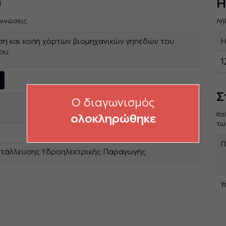
ύ
Η
οινώσεις
Λή
η και κοπή χόρτων βιομηχανικών γηπέδων του
Η
ου.
1
Σ
O διαγωνισμός
Κα
ολοκληρώθηκε
τω
Π
ετάλλευσης Υδροηλεκτρικής Παραγωγής
Υ