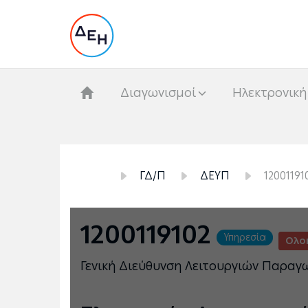
Διαγωνισμοί
Hλεκτρονική
ΓΔ/Π
ΔΕΥΠ
12001191
1200119102
Υπηρεσία
Ολο
Γενική Διεύθυνση Λειτουργιών Παραγ