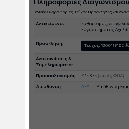
Πληροφορίες Διαγωνισμο
Γενικές Πλήροφορίες, Τεύχος Πρόσκλησης και Ανακ
Αντικείμενο:
Καθαρισμός, αποψίλωσ
Συγκροτήματος Αχελώ
Πρόσκληση:
Τεύχος: 1200119102
Ανακοινώσεις &
Συμπληρώματα:
Προϋπολογισμός:
€ 15.875
(χωρίς ΦΠΑ)
Διεύθυνση
ΔΕΥΠ
- Διεύθυνση Εκμ