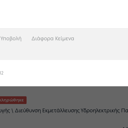
<
 Υποβολή
Διάφορα Κείμενα
02
κληρώθηκε
ωγής \ Διεύθυνση Εκμετάλλευσης Υδροηλεκτρικής 