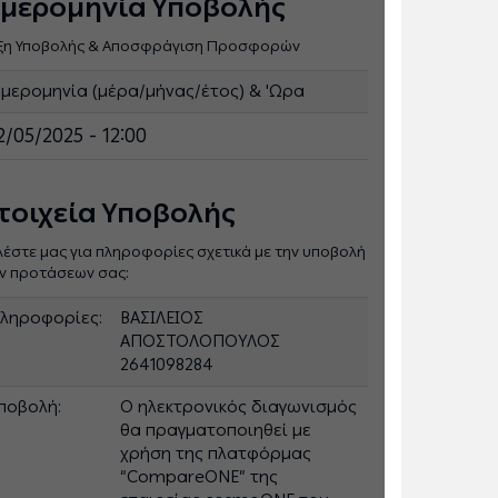
μερομηνία Υποβολής
ξη Υποβολής & Αποσφράγιση Προσφορών
μερομηνία (μέρα/μήνας/έτος) & 'Ωρα
2/05/2025 - 12:00
τοιχεία Υποβολής
λέστε μας για πληροφορίες σχετικά με την υποβολή
ν προτάσεων σας:
ληροφορίες:
ΒΑΣΙΛΕΙΟΣ
ΑΠΟΣΤΟΛΟΠΟΥΛΟΣ
2641098284
ποβολή:
Ο ηλεκτρονικός διαγωνισμός
θα πραγματοποιηθεί με
χρήση της πλατφόρμας
“CompareONE” της