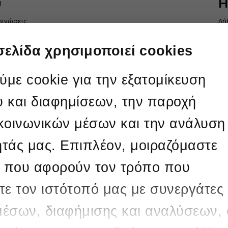
ύ
Η
οινώσεις
Λή
ΛΕΙΤΟΥΡΓΙΑΣ ΚΑΙ ΑΠΟΚΑΤΑΣΤΑΣΗ ΒΛΑΒΩΝ ΤΩΝ
Η
σελίδα χρησιμοποιεί cookies
 SPLIT ΓΙΑ 24 ΜΗΝΕΣ
0
O διαγωνισμός
με cookie για την εξατομίκευση
Σ 1200118319
ολοκληρώθηκε
Σ
υ και διαφημίσεων, την παροχή
Κα
 κοινωνικών μέσων και την ανάλυση
τω
ητάς μας. Επιπλέον, μοιραζόμαστε
Π
 που αφορούν τον τρόπο που
ΠΑΡΑΓΩΓΗΣ ΝΗΣΙΩΝ
τε τον ιστότοπό μας με συνεργάτες
Υ
Μ
μέσων, διαφήμισης και αναλύσεων, 
m