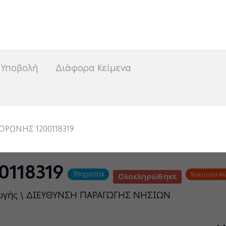
<
 Υποβολή
Διάφορα Κείμενα
ΟΡΩΝΗΣ 1200118319
0118319
Υπηρεσία
Τελευταία Α
Ολοκληρώθηκε
γωγής \ ΔΙΕΥΘΥΝΣΗ ΠΑΡΑΓΩΓΗΣ ΝΗΣΙΩΝ