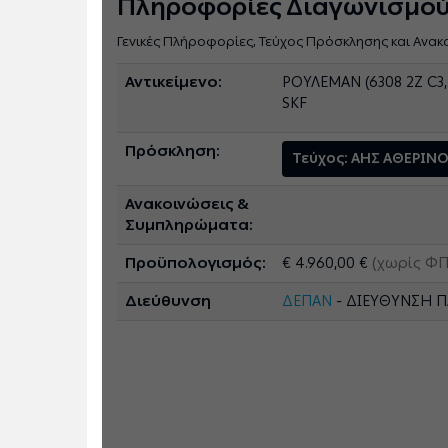
Πληροφορίες Διαγωνισμο
Γενικές Πλήροφορίες, Τεύχος Πρόσκλησης και Ανακ
Αντικείμενο:
ΡΟΥΛΕΜΑΝ (6308 2Ζ C3,
SKF
Πρόσκληση:
Τεύχος: ΑΗΣ ΑΘΕΡΙΝΟ
Ανακοινώσεις &
Συμπληρώματα:
Προϋπολογισμός:
€ 4.960,00 €
(χωρίς ΦΠ
Διεύθυνση
ΔΕΠΑΝ
- ΔΙΕΥΘΥΝΣΗ 