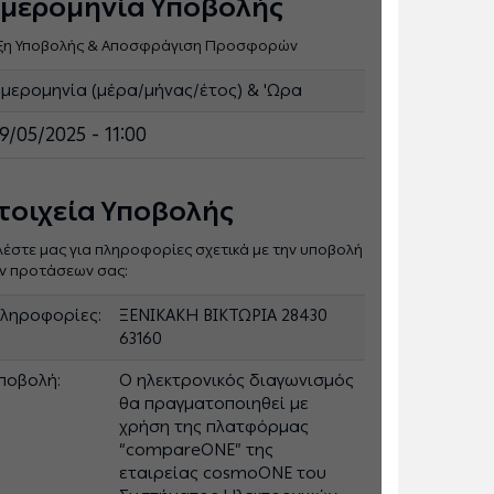
μερομηνία Υποβολής
ξη Υποβολής & Αποσφράγιση Προσφορών
μερομηνία (μέρα/μήνας/έτος) & 'Ωρα
9/05/2025 - 11:00
τοιχεία Υποβολής
λέστε μας για πληροφορίες σχετικά με την υποβολή
ν προτάσεων σας:
ληροφορίες:
ΞΕΝΙΚΑΚΗ ΒΙΚΤΩΡΙΑ 28430
63160
ποβολή:
Ο ηλεκτρονικός διαγωνισμός
θα πραγματοποιηθεί με
χρήση της πλατφόρμας
“compareONE” της
εταιρείας cosmoONE του