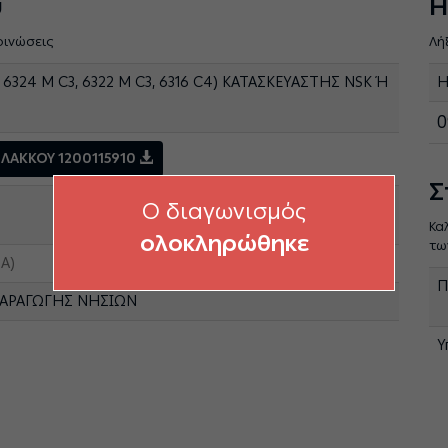
ύ
Η
οινώσεις
Λή
 6324 M C3, 6322 M C3, 6316 C4) ΚΑΤΑΣΚΕΥΑΣΤΗΣ NSK Ή
Η
0
ΛΑΚΚΟΥ 1200115910
Σ
O διαγωνισμός
Κα
ολοκληρώθηκε
τω
Α)
Π
ΠΑΡΑΓΩΓΗΣ ΝΗΣΙΩΝ
Υ