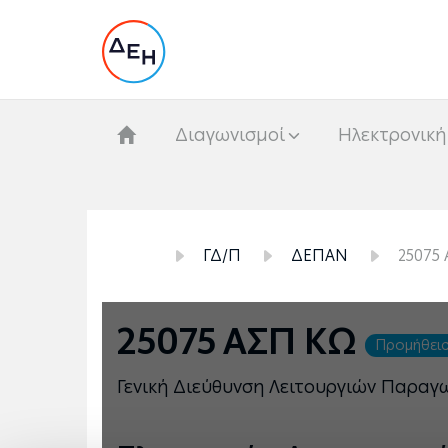
Διαγωνισμοί
Hλεκτρονική
ΓΔ/Π
ΔΕΠΑΝ
25075
25075 ΑΣΠ ΚΩ
Προμήθει
Γενική Διεύθυνση Λειτουργιών Παρα