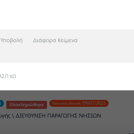
<
 Υποβολή
Διάφορα Κείμενα
 ΑΣΠ ΚΩ
α
09/07/2025
Τελευταία Αλλαγή:
Ολοκληρώθηκε
γωγής \ ΔΙΕΥΘΥΝΣΗ ΠΑΡΑΓΩΓΗΣ ΝΗΣΙΩΝ