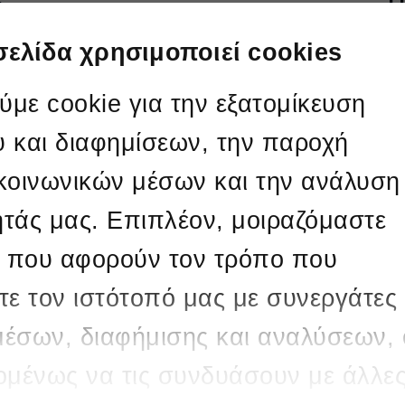
ύ
Η
οινώσεις
Λή
σελίδα χρησιμοποιεί cookies
ν για το δίκτυο ατμού του ΑΣΠ Κω
Η
με cookie για την εξατομίκευση
O διαγωνισμός
1
 ΑΣΠ ΚΩ
ολοκληρώθηκε
υ και διαφημίσεων, την παροχή
Σ
 κοινωνικών μέσων και την ανάλυση
Κα
ητάς μας. Επιπλέον, μοιραζόμαστε
τω
 που αφορούν τον τρόπο που
Π
ΥΝΣΗ ΠΑΡΑΓΩΓΗΣ ΝΗΣΙΩΝ
τε τον ιστότοπό μας με συνεργάτες
Υ
e
μέσων, διαφήμισης και αναλύσεων, 
2
χομένως να τις συνδυάσουν με άλλε