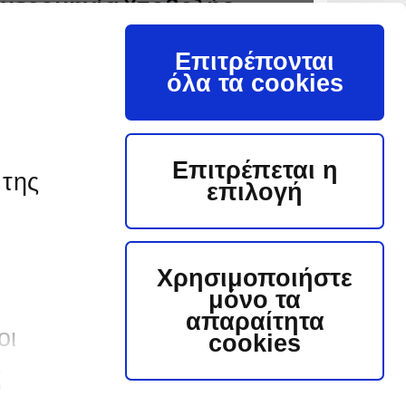
μερομηνία Υποβολής
ξη Υποβολής & Αποσφράγιση Προσφορών
Επιτρέπονται
μερομηνία (μέρα/μήνας/έτος) & 'Ωρα
όλα τα cookies
1/07/2025 - 11:00
Σε Παράταση
Επιτρέπεται η
τοιχεία Υποβολής
 της
επιλογή
λέστε μας για πληροφορίες σχετικά με την υποβολή
ν προτάσεων σας:
ληροφορίες:
ΜΕΛΙΑΝΟΥ ΖΩΗ
Χρησιμοποιήστε
ποβολή:
ΚΩΣ
μόνο τα
απαραίτητα
mail: z.melianou@ppcgroup.com Τηλέφωνο:
οι
cookies
2450 59202
ς