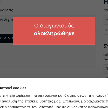
ύ
Η
οινώσεις
Λή
ν Αεροσυμπιεστή ALUP ALLEGRO 2960/SO, του ΑΗΣ
Η
O διαγωνισμός
2
ολοκληρώθηκε
 ΑΗΣ ΛΙΝΟΠΕΡΑΜΑΤΩΝ
Σ
Κα
τω
Π
Υ
ΠΑΡΑΓΩΓΗΣ ΝΗΣΙΩΝ
e
μοποιεί cookies
α την εξατομίκευση περιεχομένου και διαφημίσεων, την παροχ
ν ανάλυση της επισκεψιμότητάς μας. Επιπλέον, μοιραζόμαστε 
ου χρησιμοποιείτε τον ιστότοπό μας με συνεργάτες κοινωνικώ