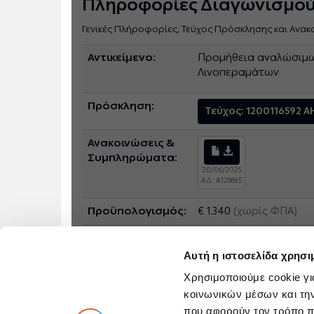
Πληροφορίες Διαγωνισμο
Γενικές Πλήροφορίες, Τεύχος Πρόσκλησης και Ανακ
Αντικείμενο:
Προμήθεια αναλώσιμω
Λινοπεραμάτων
Πρόσκληση:
Τεύχος: 1200116592
Ανακοινώσεις &
Συμπληρώματα:
20/06/2025
ΑΔ: A128865
Προϋπολογισμός:
€ 1.340
(χωρίς ΦΠΑ)
Διεύθυνση
ΔΕΠΑΝ
- ΔΙΕΥΘΥΝΣΗ 
Αυτή η ιστοσελίδα χρησι
Χρησιμοποιούμε cookie γι
κοινωνικών μέσων και τη
που αφορούν τον τρόπο π