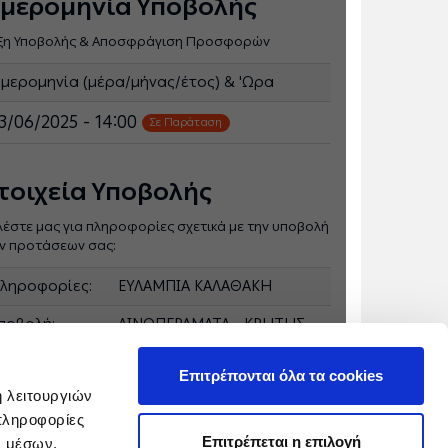
μερομηνία Υποβολής
ξη Υποβολής & Αποσφράγιση Προσφορών
μερομηνία (μέρα/μήνας/έτος) & 'Ωρα
3/06/2025 - 14:00
Σε Παράταση
τοιχεία Υποβολής
λέστε μας για πληροφορίες σχετικά με την υποβολή
ν προτάσεων σας:
ληροφορίες:
ΕΥΛΑΜΠΙΑ ΚΑΛΑΘΑΚΗ
ποβολή:
ΛΙΝΟΠΕΡΑΜΑΤΑ - ΚΡΗΤΗΣ
mail: 2810 376312 Τηλέφωνο : 2810 376312
Επιτρέπονται όλα τα cookies
ή λειτουργιών
πληροφορίες
Επιτρέπεται η επιλογή
ν μέσων,