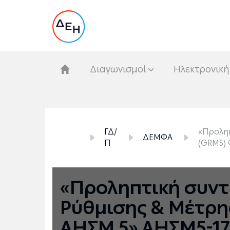
Διαγωνισμοί
Hλεκτρονική
ΓΔ/
«Προληπ
ΔΕΜΦΑ
Π
(GRΜS) 
«Προληπτική συντ
Ρύθμισης & Μέτρη
ΑΗΣΜ 5» ΑΗΣΜ5-1