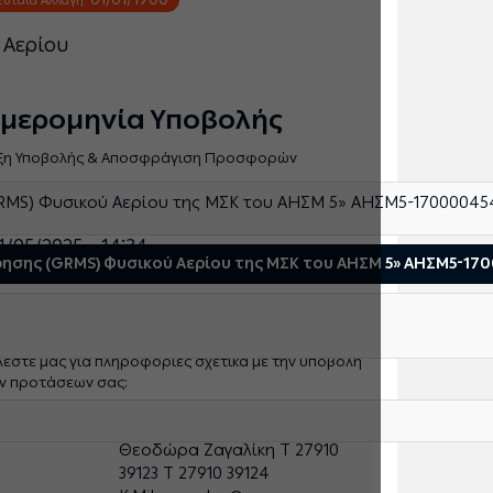
 Αερίου
μερομηνία Υποβολής
ξη Υποβολής & Αποσφράγιση Προσφορών
RΜS) Φυσικού Αερίου της ΜΣΚ του ΑΗΣΜ 5» ΑΗΣΜ5-17000045
μερομηνία (μέρα/μήνας/έτος) & 'Ωρα
1/05/2025 - 14:34
ρησης (GRΜS) Φυσικού Αερίου της ΜΣΚ του ΑΗΣΜ 5» ΑΗΣΜ5-1
τοιχεία Υποβολής
λέστε μας για πληροφορίες σχετικά με την υποβολή
ν προτάσεων σας:
ληροφορίες:
Κων/νος Μητσόπουλος
Θεοδώρα Ζαγαλίκη Τ 27910
39123 Τ 27910 39124