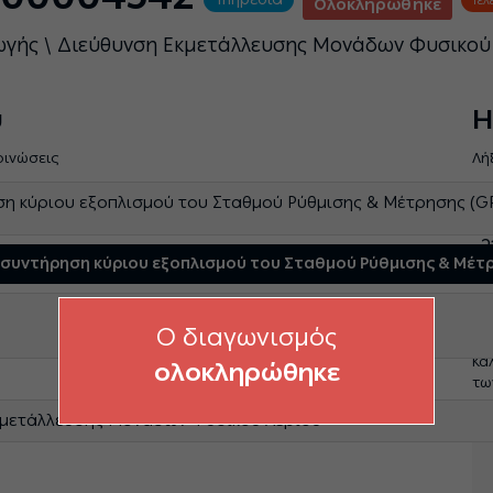
Ολοκληρώθηκε
ωγής \ Διεύθυνση Εκμετάλλευσης Μονάδων Φυσικού
ύ
Η
οινώσεις
Λή
η κύριου εξοπλισμού του Σταθμού Ρύθμισης & Μέτρησης (G
Η
2
 συντήρηση κύριου εξοπλισμού του Σταθμού Ρύθμισης & Μέτ
Σ
O διαγωνισμός
Κα
ολοκληρώθηκε
τω
κμετάλλευσης Μονάδων Φυσικού Αερίου
Π