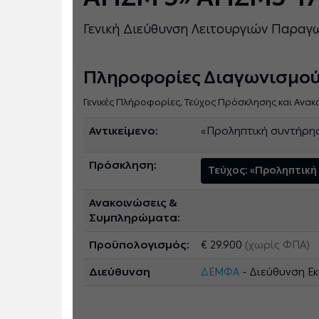
Γενική Διεύθυνση Λειτουργιών Παραγ
Πληροφορίες Διαγωνισμο
Γενικές Πλήροφορίες, Τεύχος Πρόσκλησης και Ανακ
Αντικείμενο:
«Προληπτική συντήρησ
Πρόσκληση:
Τεύχος: «Προληπτική
Ανακοινώσεις &
Συμπληρώματα:
Προϋπολογισμός:
€ 29.900
(χωρίς ΦΠΑ)
Διεύθυνση
ΔΕΜΦΑ
- Διεύθυνση Ε