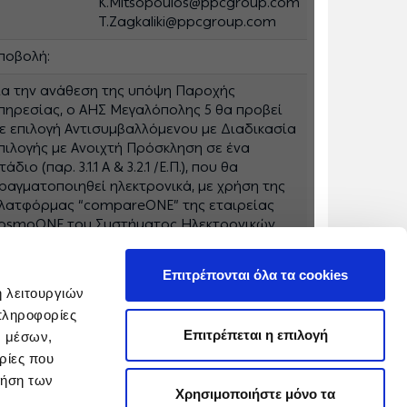
K.Mitsopoulos@ppcgroup.com
T.Zagkaliki@ppcgroup.com
ποβολή:
ια την ανάθεση της υπόψη Παροχής
πηρεσίας, ο ΑΗΣ Μεγαλόπολης 5 θα προβεί
ε επιλογή Αντισυμβαλλόμενου με Διαδικασία
πιλογής με Ανοιχτή Πρόσκληση σε ένα
τάδιο (παρ. 3.1.1 Α & 3.2.1 /Ε.Π.), που θα
ραγματοποιηθεί ηλεκτρονικά, με χρήση της
λατφόρμας “compareONE” της εταιρείας
osmoONE του Συστήματος Ηλεκτρονικών
υμβάσεων ΔΕΗ στην ηλεκτρονική διεύθυνση
ttps://www.cosmo-one.gr.
Επιτρέπονται όλα τα cookies
ή λειτουργιών
πληροφορίες
Επιτρέπεται η επιλογή
ν μέσων,
ρίες που
ρήση των
Χρησιμοποιήστε μόνο τα