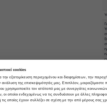
Υ
Γ
Υ
σ
Ε
σ
π
π
c
Σ
h
μοποιεί cookies
α την εξατομίκευση περιεχομένου και διαφημίσεων, την παροχ
ν ανάλυση της επισκεψιμότητάς μας. Επιπλέον, μοιραζόμαστε 
ου χρησιμοποιείτε τον ιστότοπό μας με συνεργάτες κοινωνικώ
, οι οποίοι ενδεχομένως να τις συνδυάσουν με άλλες πληροφο
 τις οποίες έχουν συλλέξει σε σχέση με την από μέρους σας χ