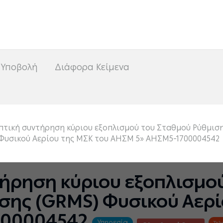
<
 Υποβολή
Διάφορα Κείμενα
τική συντήρηση κύριου εξοπλισμού του Σταθμού Ρύθμισ
Φυσικού Αερίου της ΜΣΚ του ΑΗΣΜ 5» ΑΗΣΜ5-1700004542
ήρηση κύριου εξοπλισμο
σης (GRΜS) Φυσικού Αερί
700004542
Υπηρεσία
Τελ