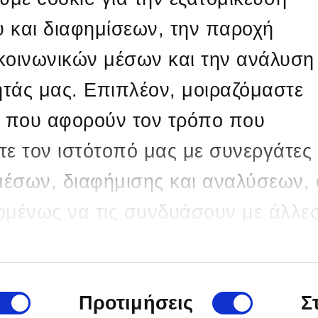
υ και διαφημίσεων, την παροχή
 κοινωνικών μέσων και την ανάλυση
ητάς μας. Επιπλέον, μοιραζόμαστε
Ο
 που αφορούν τον τρόπο που
η
τε τον ιστότοπό μας με συνεργάτες
μέσων, διαφήμισης και αναλύσεων, 
Π
χομένως να τις συνδυάσουν με άλλε
 που τους έχετε παραχωρήσει ή τις
 συλλέξει σε σχέση με την από μέρ
Προτιμήσεις
Σ
ων υπηρεσιών τους.
ς