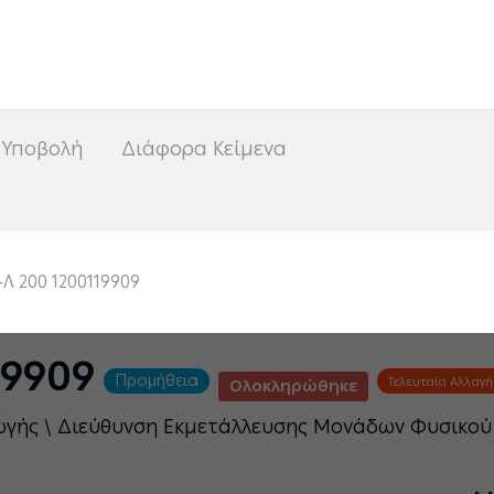
<
 Υποβολή
Διάφορα Κείμενα
Λ 200 1200119909
19909
Προμήθεια
Τελευταία Αλλαγή
Ολοκληρώθηκε
ωγής \ Διεύθυνση Εκμετάλλευσης Μονάδων Φυσικού