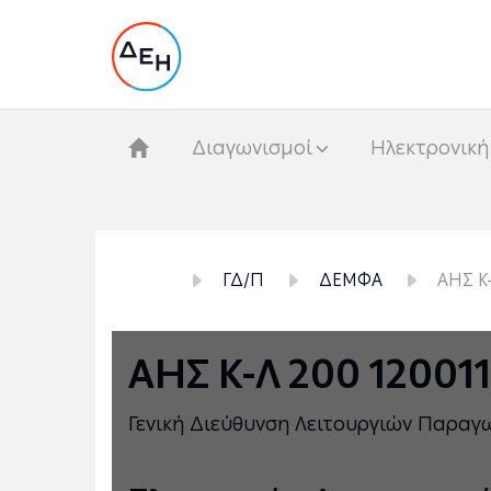
Διαγωνισμοί
Hλεκτρονική
ΓΔ/Π
ΔΕΜΦΑ
ΑΗΣ Κ-
ΑΗΣ Κ-Λ 200 12001
Γενική Διεύθυνση Λειτουργιών Παραγ