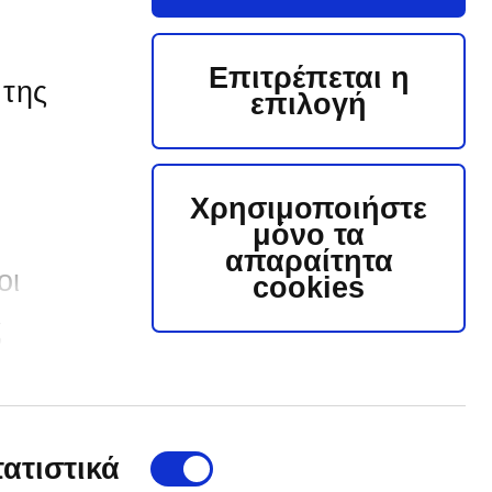
του Συστήματος
Ηλεκτρονικών Συμβάσεων
ΔΕΗ, εφεξής Σύστημα, στην
Επιτρέπεται η
ηλεκτρονική διεύθυνση
 της
www.cosmo-one.gr ή
επιλογή
www.marketsite.gr.
 διαγωνισμός είναι διαθέσιμος για
λεκτρονική υποβολή
Χρησιμοποιήστε
μόνο τα
Οδηγίες Ηλ. Υποβολής
απαραίτητα
οι
cookies
ΑΠΑΝΙΚΟΛΑΟΥ ΑΓΓΕΛΙΚΗ 22920 64343-45
ς
ους
τατιστικά