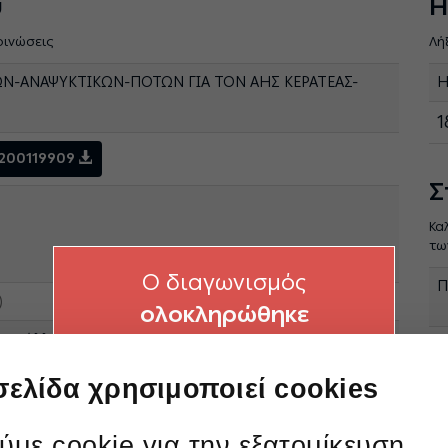
ύ
Η
οινώσεις
Λή
-ΑΝΑΨΥΚΤΙΚΩΝ-ΠΟΤΩΝ ΓΙΑ ΤΟΝ ΑΗΣ ΚΕΡΑΤΕΑΣ-
Η
1
1200119909
Σ
Κα
τω
O διαγωνισμός
Π
)
ολοκληρώθηκε
κμετάλλευσης Μονάδων Φυσικού Αερίου
Υ
σελίδα χρησιμοποιεί cookies
με cookie για την εξατομίκευση