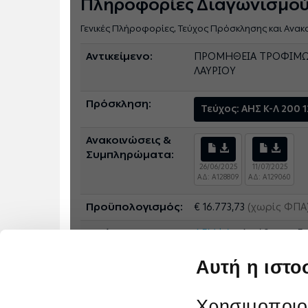
Πληροφορίες Διαγωνισμο
Γενικές Πλήροφορίες, Τεύχος Πρόσκλησης και Ανακ
Αντικείμενο:
ΠΡΟΜΗΘΕΙΑ ΤΡΟΦΙΜΩΝ
ΛΑΥΡΙΟΥ
Πρόσκληση:
Τεύχος: ΑΗΣ Κ-Λ 200 
Ανακοινώσεις &
Συμπληρώματα:
26/06/2025
11/07/2025
ΑΔ: A128809
ΑΔ: A129060
Προϋπολογισμός:
€ 16.773,73
(χωρίς ΦΠΑ
Διεύθυνση
ΔΕΜΦΑ
- Διεύθυνση Ε
Αυτή η ιστο
Χρησιμοποιού