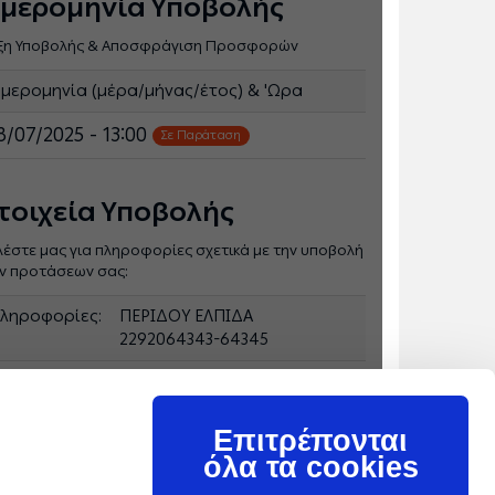
μερομηνία Υποβολής
ξη Υποβολής & Αποσφράγιση Προσφορών
μερομηνία (μέρα/μήνας/έτος) & 'Ωρα
8/07/2025 - 13:00
Σε Παράταση
τοιχεία Υποβολής
λέστε μας για πληροφορίες σχετικά με την υποβολή
ν προτάσεων σας:
ληροφορίες:
ΠΕΡΙΔΟΥ ΕΛΠΙΔΑ
2292064343-64345
ποβολή:
Ο ηλεκτρονικός διαγωνισμός
θα πραγματοποιηθεί με
χρήση της
Επιτρέπονται
πλατφόρμας"compareONE"
όλα τα cookies
της εταιρείας cosmoONE