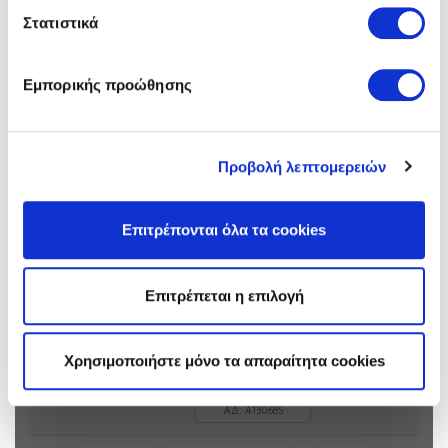
Στατιστικά
Πληροφορίες Διαγωνισμού
Εμπορικής προώθησης
Γενικές Πλήροφορίες, Τεύχος Πρόσκλησης και Ανακοινώσεις
Αντικείμενο:
ΜΕΤΑΦΟΡΑ ΠΡΟΣΩΠΙΚΟΥ ΜΕ
ΜΙΚΡΟ ΛΕΩΦΟΡΕΙΟ, ΑΠΟ
Προβολή λεπτομερειών
ΓΥΜΝΟ ΣΤΟΝ ΑΗΣ ΑΛΙΒΕΡΙΟΥ
ΚΑΙ ΑΝΤΙΣΤΡΟΦΑ, ΓΙΑ
ΧΡΟΝΙΚΟ ΔΙΑΣΤΗΜΑ ΕΝΟΣ (1)
Επιτρέπονται όλα τα cookies
ΕΤΟΥΣ
Πρόσκληση:
Τεύχος: 1200204434
Επιτρέπεται η επιλογή
Ανακοινώσεις &
Συμπλήρωμα 1
Συμπληρώματα:
Χρησιμοποιήστε μόνο τα απαραίτητα cookies
25/05/2026
ΑΔ: A130685