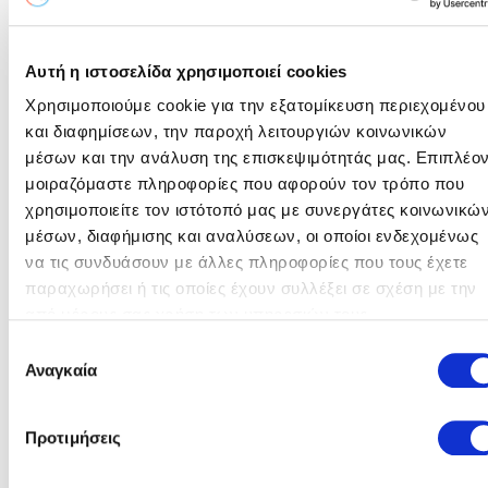
Ημερομηνία (μέρα/μήνας/έτος) & 'Ωρα
Αυτή η ιστοσελίδα χρησιμοποιεί cookies
17/07/2025 - 10:00
Χρησιμοποιούμε cookie για την εξατομίκευση περιεχομένου
και διαφημίσεων, την παροχή λειτουργιών κοινωνικών
Στοιχεία Υποβολής
μέσων και την ανάλυση της επισκεψιμότητάς μας. Επιπλέον
μοιραζόμαστε πληροφορίες που αφορούν τον τρόπο που
Καλέστε μας για πληροφορίες σχετικά με την υποβολή των
χρησιμοποιείτε τον ιστότοπό μας με συνεργάτες κοινωνικώ
προτάσεων σας:
μέσων, διαφήμισης και αναλύσεων, οι οποίοι ενδεχομένως
Πληροφορίες:
Γ.Ζουντουριάδης Τηλ. 24610 96081
να τις συνδυάσουν με άλλες πληροφορίες που τους έχετε
παραχωρήσει ή τις οποίες έχουν συλλέξει σε σχέση με την
Υποβολή:
Ο ηλεκτρονικός διαγωνισμός θα
O
από μέρους σας χρήση των υπηρεσιών τους.
πραγματοποιηθεί με χρήση της
διαγωνισμός
Επιλογή
πλατφόρμας “compareONE” της
Αναγκαία
εταιρείας cosmoONE του
συγκατάθεσης
ολοκληρώθηκε
Συστήματος Ηλεκτρονικών
Συμβάσεων ΔΕΗ, εφεξής Σύστημα,
Προτιμήσεις
στην ηλεκτρονική διεύθυνση
www.cosmo-one.gr ή
www.marketsite.gr.