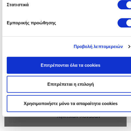
Στατιστικά
Γ.Ζουντουριάδης Τηλ. 24610 96081 / 6979799028
Εμπορικής προώθησης
Πληροφορίες Διαγωνισμού
Γενικές Πλήροφορίες, Τεύχος Πρόσκλησης και Ανακοινώσεις
Προβολή λεπτομερειών
Αντικείμενο:
Προμήθεια μετριτικών οργάνων
Επιτρέπονται όλα τα cookies
Πρόσκληση:
Τεύχος: ΤΚΣ Β/Ε - Ζ210 120011877
Ανακοινώσεις &
Επιτρέπεται η επιλογή
Συμπληρώματα:
Προϋπολογισμός:
€ 22.431
(χωρίς ΦΠΑ)
Χρησιμοποιήστε μόνο τα απαραίτητα cookies
Διεύθυνση
ΔΕΛΜ
- Διεύθυνση Εκμετάλλευσης
Λιγνιτικών Μονάδων