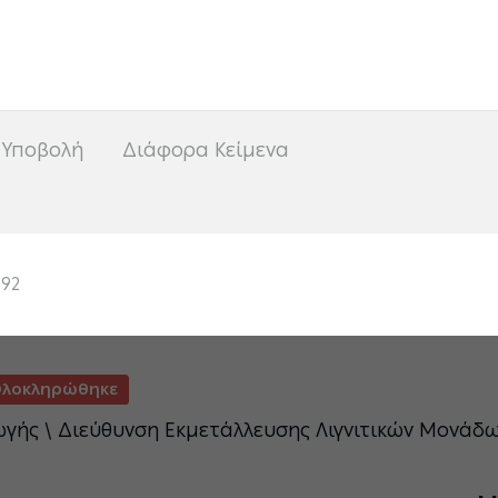
<
 Υποβολή
Διάφορα Κείμενα
592
λοκληρώθηκε
ωγής \ Διεύθυνση Εκμετάλλευσης Λιγνιτικών Μονάδ