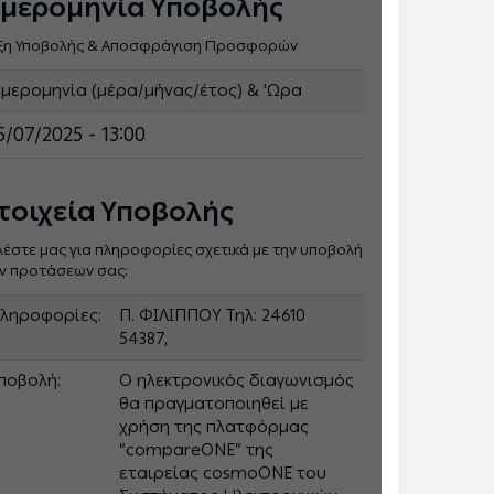
μερομηνία Υποβολής
ξη Υποβολής & Αποσφράγιση Προσφορών
μερομηνία (μέρα/μήνας/έτος) & 'Ωρα
5/07/2025 - 13:00
τοιχεία Υποβολής
λέστε μας για πληροφορίες σχετικά με την υποβολή
ν προτάσεων σας:
ληροφορίες:
Π. ΦΙΛΙΠΠΟΥ Τηλ: 24610
54387,
ποβολή:
Ο ηλεκτρονικός διαγωνισμός
θα πραγματοποιηθεί με
χρήση της πλατφόρμας
“compareONE” της
εταιρείας cosmoONE του