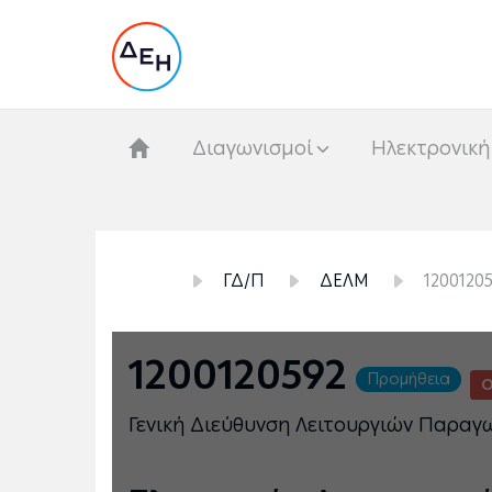
Διαγωνισμοί
Hλεκτρονική
ΓΔ/Π
ΔΕΛΜ
1200120
1200120592
Προμήθεια
Ο
Γενική Διεύθυνση Λειτουργιών Παραγ