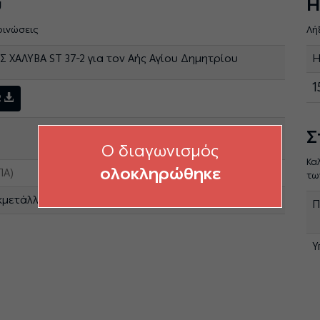
ύ
Η
οινώσεις
Λή
 ΧΑΛΥΒΑ ST 37-2 για τον Αής Αγίου Δημητρίου
Η
1
2
Σ
O διαγωνισμός
Κα
ολοκληρώθηκε
ΠΑ)
τω
κμετάλλευσης Λιγνιτικών Μονάδων
Π
Υ