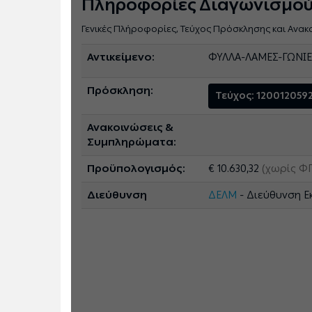
Πληροφορίες Διαγωνισμο
Γενικές Πλήροφορίες, Τεύχος Πρόσκλησης και Ανακ
Αντικείμενο:
ΦΥΛΛΑ-ΛΑΜΕΣ-ΓΩΝΙΕΣ
Πρόσκληση:
Τεύχος: 120012059
Ανακοινώσεις &
Συμπληρώματα:
Προϋπολογισμός:
€ 10.630,32
(χωρίς Φ
Διεύθυνση
ΔΕΛΜ
- Διεύθυνση Ε