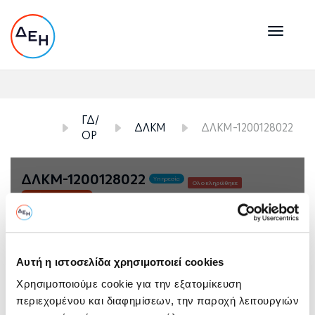
Toggl
naviga
<
ΓΔ/
ΔΛΚΜ
ΔΛΚΜ-1200128022
ΟΡ
ΔΛΚΜ-1200128022
Υπηρεσία
Ολοκληρώθηκε
01/01/1900
Τελευταία Αλλαγή:
Γενική Διεύθυνση Ορυχείων \ Διεύθυνση
Λιγνιτικού Κέντρου Μεγαλόπολης
Αυτή η ιστοσελίδα χρησιμοποιεί cookies
Ημερομηνία Υποβολής
Χρησιμοποιούμε cookie για την εξατομίκευση
Λήξη Υποβολής & Αποσφράγιση Προσφορών
περιεχομένου και διαφημίσεων, την παροχή λειτουργιών