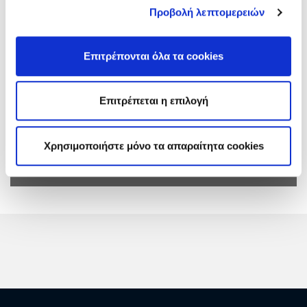
ηλεκτροκινητήρων 132kW
Προβολή λεπτομερειών
Πρόσκληση:
Τεύχος: ΔΛΚΜ-1200128022
Επιτρέπονται όλα τα cookies
Ανακοινώσεις &
Συμπληρώματα:
Επιτρέπεται η επιλογή
Προϋπολογισμός:
€ 6.400
(χωρίς ΦΠΑ)
Χρησιμοποιήστε μόνο τα απαραίτητα cookies
Διεύθυνση
ΔΛΚΜ
- Διεύθυνση Λιγνιτικού
Κέντρου Μεγαλόπολης