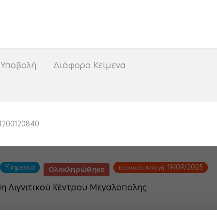
<
 Υποβολή
Διάφορα Κείμενα
1200120840
Υπηρεσία
19/09/2025
Τελευταία Αλλαγή:
Ολοκληρώθηκε
ση Λιγνιτικού Κέντρου Μεγαλόπολης