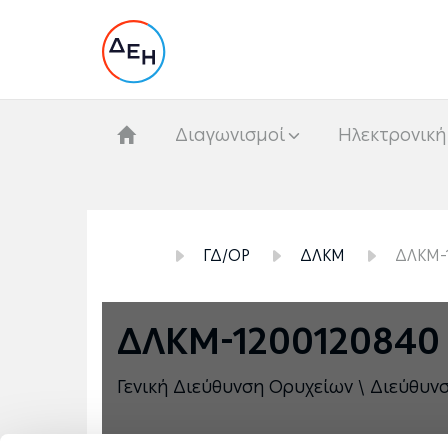
Διαγωνισμοί
Hλεκτρονική
ΓΔ/ΟΡ
ΔΛΚΜ
ΔΛΚΜ-
ΔΛΚΜ-1200120840
Γενική Διεύθυνση Ορυχείων \ Διεύθυν