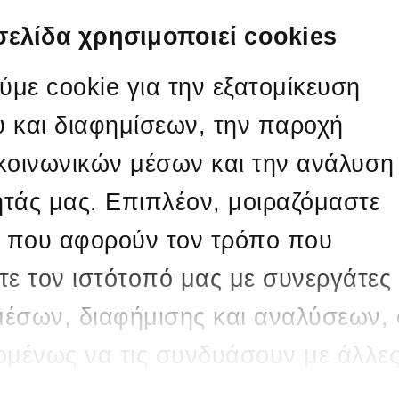
ύ
Η
σελίδα χρησιμοποιεί cookies
οινώσεις
Λή
επίσωτρων οχημάτων & χωματουργικών μηχανημάτων
Η
με cookie για την εξατομίκευση
O διαγωνισμός
2
υ και διαφημίσεων, την παροχή
ολοκληρώθηκε
20840
 κοινωνικών μέσων και την ανάλυση
Σ
ητάς μας. Επιπλέον, μοιραζόμαστε
Κα
τω
 που αφορούν τον τρόπο που
Π
τε τον ιστότοπό μας με συνεργάτες
νιτικού Κέντρου Μεγαλόπολης
μέσων, διαφήμισης και αναλύσεων, 
Υ
χομένως να τις συνδυάσουν με άλλε
 που τους έχετε παραχωρήσει ή τις