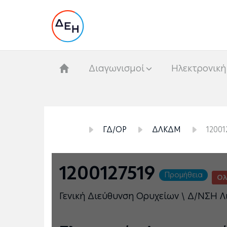
Διαγωνισμοί
Hλεκτρονική
ΓΔ/ΟΡ
ΔΛΚΔΜ
12001
1200127519
Προμήθεια
Ολ
Γενική Διεύθυνση Ορυχείων \ Δ/ΝΣΗ Λ