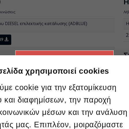
ύ
Η
οινώσεις
Λή
 DIESEL επιλεκτικής κατάλυσης (ADBLUE)
Η
2
19
Σ
O διαγωνισμός
Κα
ολοκληρώθηκε
σελίδα χρησιμοποιεί cookies
τω
γνιτικού Κέντρου Δυτικής Μακεδονίας
Π
με cookie για την εξατομίκευση
υ και διαφημίσεων, την παροχή
 κοινωνικών μέσων και την ανάλυση
Υ
ητάς μας. Επιπλέον, μοιραζόμαστε