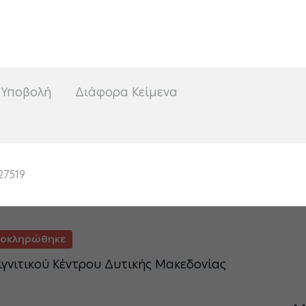
<
 Υποβολή
Διάφορα Κείμενα
27519
οκληρώθηκε
ιγνιτικού Κέντρου Δυτικής Μακεδονίας