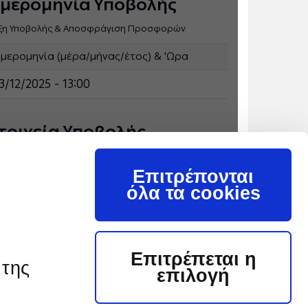
μερομηνία Υποβολής
ξη Υποβολής & Αποσφράγιση Προσφορών
μερομηνία (μέρα/μήνας/έτος) & 'Ωρα
3/12/2025 - 13:00
τοιχεία Υποβολής
λέστε μας για πληροφορίες σχετικά με την υποβολή
ν προτάσεων σας:
Επιτρέπονται
όλα τα cookies
ληροφορίες:
Ι. Χαριτωνίδης Τηλ.:
2463052830 Email
i.charitonidis@ppcgroup.com,
Ε.Φιλάκη Τηλ.:2463052832
Email e.filaki@ppcgroup.com
Επιτρέπεται η
 της
επιλογή
ποβολή:
ΔΛΚΔΜ / Τομέας Συμβάσεων
Προμηθειών