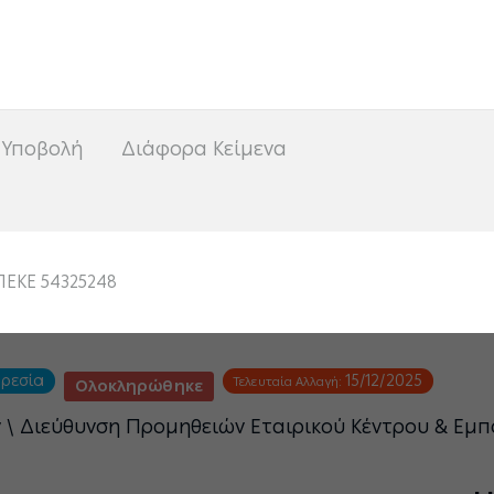
<
 Υποβολή
Διάφορα Κείμενα
ΕΚΕ 54325248
ηρεσία
15/12/2025
Τελευταία Αλλαγή:
Ολοκληρώθηκε
ν \ Διεύθυνση Προμηθειών Εταιρικού Κέντρου & Εμπ