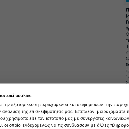
Π
Μ
Γ
Χ
Ο
Υ
Τ
m
C
&
π
“
Σ
σ
o
μοποιεί cookies
α την εξατομίκευση περιεχομένου και διαφημίσεων, την παροχ
ν ανάλυση της επισκεψιμότητάς μας. Επιπλέον, μοιραζόμαστε 
ου χρησιμοποιείτε τον ιστότοπό μας με συνεργάτες κοινωνικώ
, οι οποίοι ενδεχομένως να τις συνδυάσουν με άλλες πληροφο