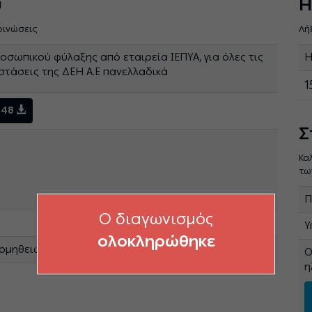
ύ
Η
οινώσεις
Λή
σωπικού φύλαξης από εταιρεία ΙΕΠΥΑ, για όλες τις
Η
τάσεις της ΔΕΗ Α.Ε πανελλαδικά
1
248
Σ
Κα
τω
Π
O διαγωνισμός
Υ
ολοκληρώθηκε
ομηθειών Εταιρικού Κέντρου & Εμπορίας
Ο
η