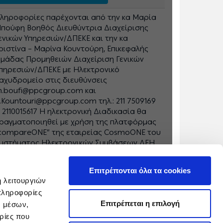
ληροφορίες παρέχονται από την κα Μαρία
πούφη Βοηθός Διευθύντρια Διαχείρισης
ενικών Υπηρεσιών/ΔΠΕΚΕ και την κα
ριστίνα – Μαρίνα Κουντούρη, Επικεφαλής
μάδας Προμηθειών Διαχείριση Γενικών
πηρεσιών/ΔΠΕΚΕ με Ηλεκτρονικό
αχυδρομείο στις διευθύνσεις
.boufi@ppcgroup.com και
.Kountouri@ppcgroup.com τηλ.: 211 7509169
 2110015617 Η ηλεκτρονική Διαδικασία θα
ραγματοποιηθεί με χρήση της πλατφόρμας
compareONE” της εταιρείας CosmoONE του
υστήματος Ηλεκτρονικών Συμβάσεων ΔΕΗ,
την ηλεκτρονική διεύθυνση www.cosmo-
ne.gr ή www.marketsite.gr
Επιτρέπονται όλα τα cookies
ή λειτουργιών
πληροφορίες
Επιτρέπεται η επιλογή
ν μέσων,
ρίες που