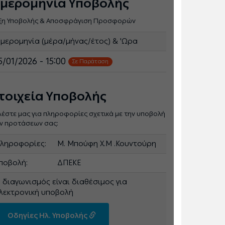
μερομηνία Υποβολής
ξη Υποβολής & Αποσφράγιση Προσφορών
μερομηνία (μέρα/μήνας/έτος) & 'Ωρα
5/01/2026 - 15:00
Σε Παράταση
τοιχεία Υποβολής
λέστε μας για πληροφορίες σχετικά με την υποβολή
ν προτάσεων σας:
ληροφορίες:
Μ. Μπούφη Χ.M .Κουντούρη
ποβολή:
ΔΠΕΚΕ
 διαγωνισμός είναι διαθέσιμος για
λεκτρονική υποβολή
Οδηγίες Ηλ. Υποβολής