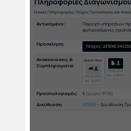
Πληροφορίες Διαγωνισμο
Γενικές Πλήροφορίες, Τεύχος Πρόσκλησης και Ανακ
Αντικείμενο:
Παροχή υπηρεσιών προ
φυλασσόμενες εγκατασ
Πρόσκληση:
Τεύχος: ΔΠΕΚΕ 54325
Ανακοινώσεις &
Αρχική Ανακ.
Συμπληρώματα:
15/12/2025
ΑΔ: A130110
02/12/2025
ΑΔ: A129973
Προϋπολογισμός:
€
(χωρίς ΦΠΑ)
Διεύθυνση
ΔΠΕΚΕ
- Διεύθυνση Πρ