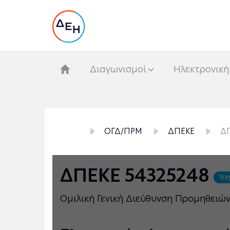
Διαγωνισμοί
Hλεκτρονική
ΟΓΔ/ΠΡΜ
ΔΠΕΚΕ
ΔΠ
ΔΠΕΚΕ 54325248
Υπ
Ομιλική Γενική Διεύθυνση Προμηθειώ