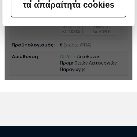
τα απαραίτητα cookies
Ανακοινώσεις &
Αρχική Ανακ.
Συμπλήρωμα 1
Συμπληρώματα:
08/09/2025
23/09/2025
ΑΔ: A129426
ΑΔ: A129534
Προϋπολογισμός:
€
(χωρίς ΦΠΑ)
Διεύθυνση
ΔΠΛΠ
- Διεύθυνση
Προμηθειών Λειτουργιών
Παραγωγής