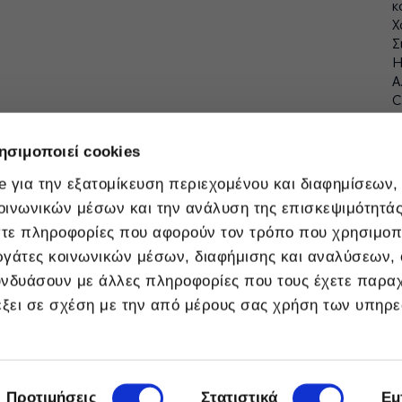
κ
Χ
Σ
Η
A
C
A
Ε
ησιμοποιεί cookies
Κ
Μ
 για την εξατομίκευση περιεχομένου και διαφημίσεων,
g
οινωνικών μέσων και την ανάλυση της επισκεψιμότητάς
τε πληροφορίες που αφορούν τον τρόπο που χρησιμοπο
ργάτες κοινωνικών μέσων, διαφήμισης και αναλύσεων, ο
υνδυάσουν με άλλες πληροφορίες που τους έχετε παρα
λέξει σε σχέση με την από μέρους σας χρήση των υπηρε
Copyright © 2026 ΔΕΗ Α.Ε.
Προτιμήσεις
Στατιστικά
Εμ