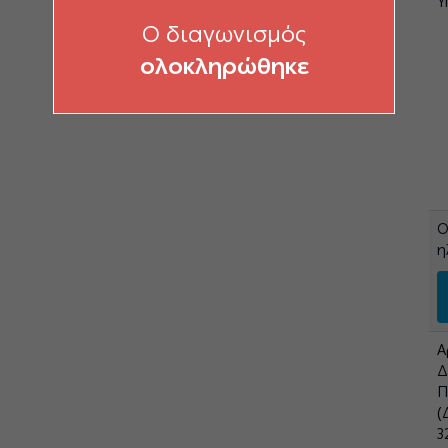
Υ
O διαγωνισμός
ολοκληρώθηκε
Ο
η
Α
Δ
Π
(
3