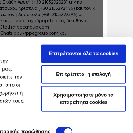
α Στάθη Αρετή (+30 2105292028) την κα
ατσίδου Χριστίνα (+30 2105292486) και τον κ.
ιαμπάνη Απόστολο (+30 2105292596) με
λεκτρονικό Ταχυδρομείο στις διευθύνσεις
.Stathi@ppcgroup.com
.Chatsidou@ppcgroup.com και
.Siampanis@ppcgroup.com. Η Βεβαίωσης
πίσκεψης θα χορηγείται, στο Λιγνιτικό
έντρο Δυτικής Μακεδονίας, από τον κ.
Επιτρέπονται όλα τα cookies
ανώλα Γεώργιο, τηλ. 2463052440,
 την
e.manolas@ppcgroup.com.
 μας.
Επιτρέπεται η επιλογή
ιείτε τον
ι οποίοι
χωρήσει ή
Χρησιμοποιήστε μόνο τα
σιών τους.
απαραίτητα cookies
πορικής προώθησης