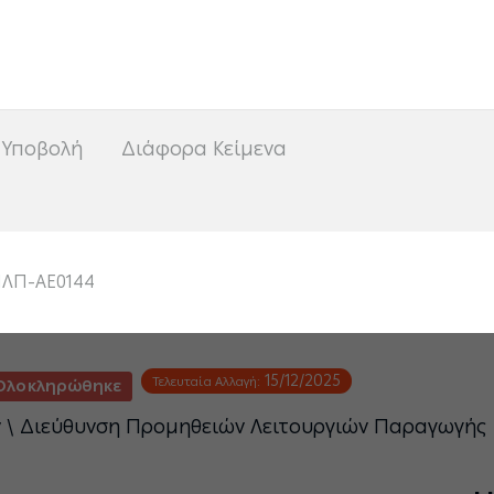
<
 Υποβολή
Διάφορα Κείμενα
ΛΠ-ΑΕ0144
15/12/2025
Τελευταία Αλλαγή:
Ολοκληρώθηκε
ν \ Διεύθυνση Προμηθειών Λειτουργιών Παραγωγής