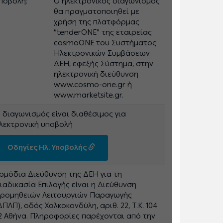
ποβολή:
Ο ηλεκτρονικός διαγωνισμός
θα πραγματοποιηθεί με
χρήση της πλατφόρμας
“tenderONE” της εταιρείας
cosmoONE του Συστήματος
Ηλεκτρονικών Συμβάσεων
ΔΕΗ, εφεξής Σύστημα, στην
ηλεκτρονική διεύθυνση
www.cosmo-one.gr ή
www.marketsite.gr.
 διαγωνισμός είναι διαθέσιμος για
λεκτρονική υποβολή
Οδηγίες Ηλ. Υποβολής
ρμόδια Διεύθυνση της ΔΕΗ για τη
ιαδικασία Επιλογής είναι η Διεύθυνση
ρομηθειών Λειτουργιών Παραγωγής
ΔΠΛΠ), οδός Χαλκοκονδύλη, αριθ. 22, Τ.Κ. 104
2 Αθήνα. Πληροφορίες παρέχονται από την