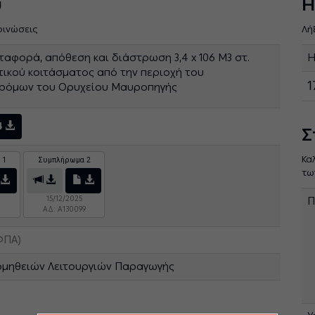
ύ
Η
οινώσεις
Λή
αφορά, απόθεση και διάστρωση 3,4 x 106 M3 στ.
Η
ιτικού κοιτάσματος από την περιοχή του
1
δρόμων του Ορυχείου Μαυροπηγής
4
Σ
Κα
 1
Συμπλήρωμα 2
τω
15/12/2025
Π
ΑΔ: A130099
ΦΠΑ)
ομηθειών Λειτουργιών Παραγωγής