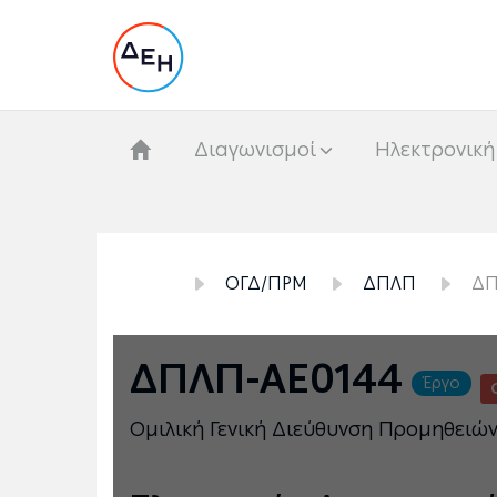
Διαγωνισμοί
Hλεκτρονική
ΟΓΔ/ΠΡΜ
ΔΠΛΠ
ΔΠ
ΔΠΛΠ-ΑΕ0144
Έργο
Ομιλική Γενική Διεύθυνση Προμηθειώ