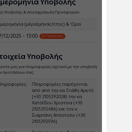
μερομηνία Υποβολής
ξη Υποβολής & Αποσφράγιση Προσφορών
μερομηνία (μέρα/μήνας/έτος) & 'Ωρα
7/12/2025 - 13:00
Σε Παράταση
τοιχεία Υποβολής
λέστε μας για πληροφορίες σχετικά με την υποβολή
ν προτάσεων σας:
ληροφορίες:
Πληροφορίες παρέχονται
από από την κα Στάθη Αρετή
(+30 2105292028) την κα
Χατσίδου Χριστίνα (+30
2105292486) και τον κ.
Σιαμπάνη Απόστολο (+30
2105292596)