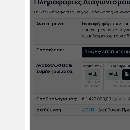
Πληροφορίες Διαγωνισμο
Γενικές Πλήροφορίες, Τεύχος Πρόσκλησης και Ανακ
Αντικείμενο:
Εκσκαφή, φόρτωση, μετ
υπερκειμένων και λιγν
συμπλέγματος ταινιο
Πρόσκληση:
Τεύχος: ΔΠΛΠ-ΑΕ014
Ανακοινώσεις &
Αρχική Ανακ.
Συμπλήρωμα
Συμπληρώματα:
24/11/2025
27/11/2025
ΑΔ: A129917
ΑΔ: A129951
Προϋπολογισμός:
€ 3.420.000,00
(χωρίς 
Διεύθυνση
ΔΠΛΠ
- Διεύθυνση Πρ