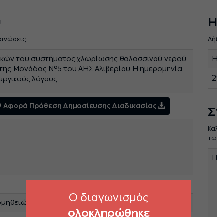
ύ
Η
οινώσεις
Λή
ικών του συστήματος χλωρίωσης θαλασσινού νερού
Η
 της Μονάδας Ν°5 του ΑΗΣ Αλιβερίου Η ημερομηνία
2
ουργικούς λόγους
9 Αφορά Πρόθεση Δημοσίευσης Διαδικασίας
Σ
Κα
τω
Π
O διαγωνισμός
ομηθειών Λειτουργιών Παραγωγής
ολοκληρώθηκε