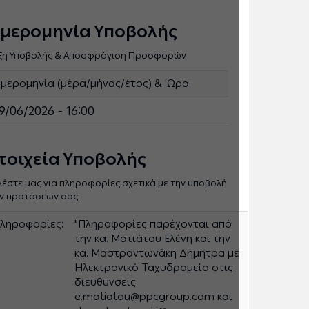
μερομηνία Υποβολής
ξη Υποβολής & Αποσφράγιση Προσφορών
μερομηνία (μέρα/μήνας/έτος) & 'Ωρα
9/06/2026 - 16:00
τοιχεία Υποβολής
λέστε μας για πληροφορίες σχετικά με την υποβολή
ν προτάσεων σας:
ληροφορίες:
"Πληροφορίες παρέχονται από
την κα. Ματιάτου Ελένη και την
κα. Μαστραντωνάκη Δήμητρα με
Ηλεκτρονικό Ταχυδρομείο στις
διευθύνσεις
e.matiatou@ppcgroup.com και