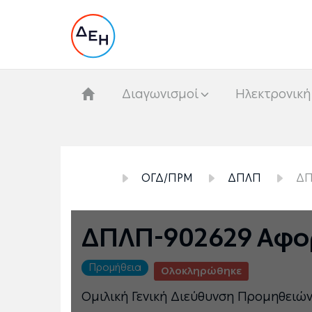
Διαγωνισμοί
Hλεκτρονική
ΟΓΔ/ΠΡΜ
ΔΠΛΠ
ΔΠ
ΔΠΛΠ-902629 Αφο
Προμήθεια
Ολοκληρώθηκε
Ομιλική Γενική Διεύθυνση Προμηθειώ