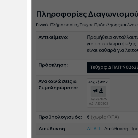
Πληροφορίες Διαγωνισμο
Γενικές Πλήροφορίες, Τεύχος Πρόσκλησης και Ανακ
Αντικείμενο:
Προμήθεια ανταλλακτ
για το κύκλωμα ψύξης
είναι καθαρά για λειτ
Πρόσκληση:
Τεύχος: ΔΠΛΠ-90262
Ανακοινώσεις &
Αρχική Ανακ.
Συμπληρώματα:
17/06/2026
ΑΔ: A130803
Προϋπολογισμός:
€
(χωρίς ΦΠΑ)
Διεύθυνση
ΔΠΛΠ
- Διεύθυνση Πρ