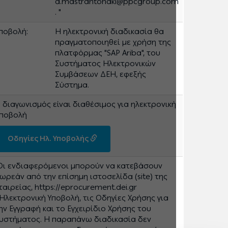
d.mastrantonaki@ppcgroup.com
. "
ποβολή:
Η ηλεκτρονική διαδικασία θα
πραγματοποιηθεί με χρήση της
πλατφόρμας "SAP Ariba", του
Συστήματος Ηλεκτρονικών
Συμβάσεων ΔΕΗ, εφεξής
Σύστημα.
 διαγωνισμός είναι διαθέσιμος για ηλεκτρονική
ποβολή
Οδηγίες Ηλ. Υποβολής
Οι ενδιαφερόμενοι μπορούν να κατεβάσουν
ωρεάν από την επίσημη ιστοσελίδα (site) της
ταιρείας, https://eprocurement.dei.gr
Ηλεκτρονική Υποβολή, τις Οδηγίες Χρήσης για
ην Εγγραφή και το Εγχειρίδιο Χρήσης του
υστήματος. Η παραπάνω διαδικασία δεν