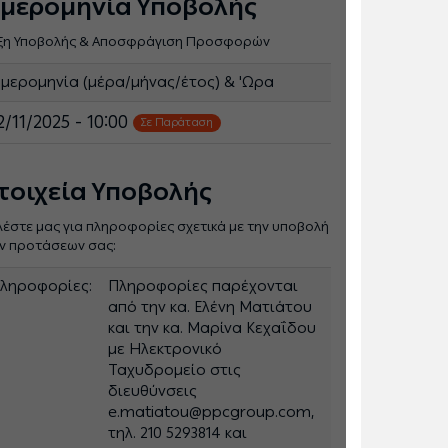
μερομηνία Υποβολής
ξη Υποβολής & Αποσφράγιση Προσφορών
μερομηνία (μέρα/μήνας/έτος) & 'Ωρα
2/11/2025 - 10:00
Σε Παράταση
τοιχεία Υποβολής
λέστε μας για πληροφορίες σχετικά με την υποβολή
ν προτάσεων σας:
ληροφορίες:
Πληροφορίες παρέχονται
από την κα. Ελένη Ματιάτου
και την κα. Μαρίνα Κεχαΐδου
με Ηλεκτρονικό
Ταχυδρομείο στις
διευθύνσεις
e.matiatou@ppcgroup.com,
τηλ. 210 5293814 και