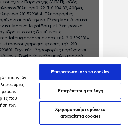
ειτουργιών Παραγωγής (ΔΠΛΠ), οδός
αλκοκονδύλη, αριθ. 22, Τ.Κ. 104 32, Αθήνα,
ηλέφωνο 210 5293814. Πληροφορίες
αρέχονται από την κα. Ελένη Ματιάτου και
ην κα. Μαρίνα Κεχαΐδου με Ηλεκτρονικό
αχυδρομείο στις διευθύνσεις
.matiatou@ppcgroup.com, τηλ. 210 5293814
αι d.mavrou@ppcgroup.com, τηλ. 210
293801. Τεχνικές πληροφορίες παρέχονται
πό την κ. Σοφία Κουνάλη με ηλεκτρονικό
αχυδρομείο s.kounali@ppcgroup.com, τηλ.
810 376208. "
Επιτρέπονται όλα τα cookies
ή λειτουργιών
πληροφορίες
Επιτρέπεται η επιλογή
ν μέσων,
ρίες που
ρήση των
Χρησιμοποιήστε μόνο τα
απαραίτητα cookies