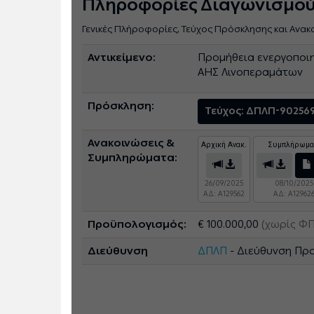
Πληροφορίες Διαγωνισμο
Γενικές Πλήροφορίες, Τεύχος Πρόσκλησης και Ανακ
Αντικείμενο:
Προμήθεια ενεργοποιη
ΑΗΣ Λινοπεραμάτων
Πρόσκληση:
Τεύχος: ΔΠΛΠ-90256
Ανακοινώσεις &
Αρχική Ανακ.
Συμπλήρωμα
Συμπληρώματα:
26/09/2025
08/10/2025
ΑΔ: A129562
ΑΔ: A12962
Προϋπολογισμός:
€ 100.000,00
(χωρίς ΦΠ
Διεύθυνση
ΔΠΛΠ
- Διεύθυνση Πρ