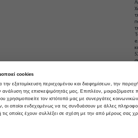
Λ
Χ
τ
π
τ
Τ
e
κ
5
α
τ
2
μοποιεί cookies
α την εξατομίκευση περιεχομένου και διαφημίσεων, την παροχ
ν ανάλυση της επισκεψιμότητάς μας. Επιπλέον, μοιραζόμαστε 
ου χρησιμοποιείτε τον ιστότοπό μας με συνεργάτες κοινωνικώ
, οι οποίοι ενδεχομένως να τις συνδυάσουν με άλλες πληροφο
 τις οποίες έχουν συλλέξει σε σχέση με την από μέρους σας χ