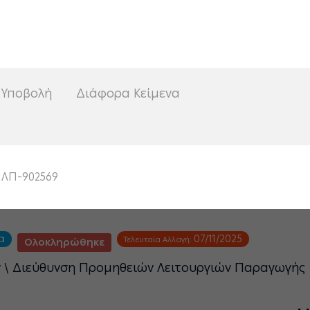
<
 Υποβολή
Διάφορα Κείμενα
ΛΠ-902569
α
07/11/2025
Τελευταία Αλλαγή:
Ολοκληρώθηκε
ν \ Διεύθυνση Προμηθειών Λειτουργιών Παραγωγής