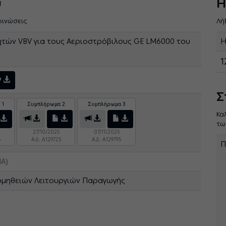
ύ
Η
οινώσεις
Λή
τών VBV για τους Αεριοστρόβιλους GE LM6000 του
Η
1
9
Σ
 1
Συμπλήρωμα 2
Συμπλήρωμα 3
Κα
τω
27/10/2025
07/11/2025
6
ΑΔ: A129725
ΑΔ: A129795
Π
Α)
ομηθειών Λειτουργιών Παραγωγής