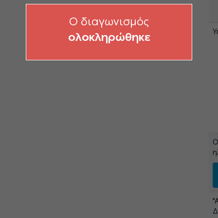
O διαγωνισμός
Υ
ολοκληρώθηκε
Ο
η
"
Δ