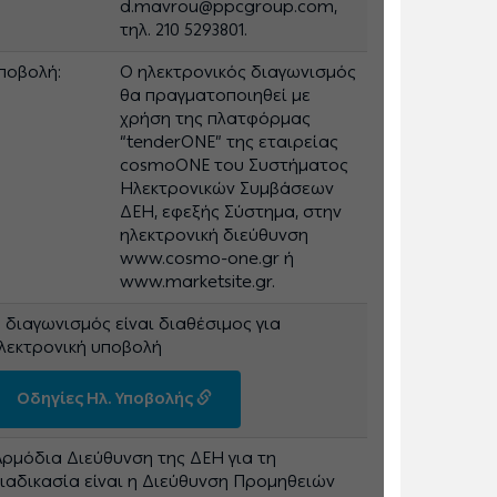
d.mavrou@ppcgroup.com,
τηλ. 210 5293801.
ποβολή:
Ο ηλεκτρονικός διαγωνισμός
θα πραγματοποιηθεί με
χρήση της πλατφόρμας
“tenderONE” της εταιρείας
cosmoONE του Συστήματος
Ηλεκτρονικών Συμβάσεων
ΔΕΗ, εφεξής Σύστημα, στην
ηλεκτρονική διεύθυνση
www.cosmo-one.gr ή
www.marketsite.gr.
 διαγωνισμός είναι διαθέσιμος για
λεκτρονική υποβολή
Οδηγίες Ηλ. Υποβολής
Αρμόδια Διεύθυνση της ΔΕΗ για τη
ιαδικασία είναι η Διεύθυνση Προμηθειών