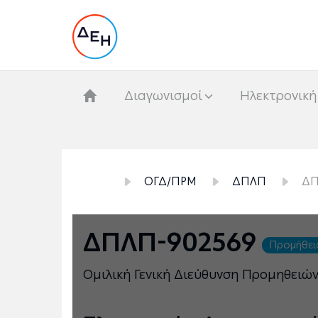
Διαγωνισμοί
Hλεκτρονική
ΟΓΔ/ΠΡΜ
ΔΠΛΠ
ΔΠ
ΔΠΛΠ-902569
Προμήθει
Ομιλική Γενική Διεύθυνση Προμηθειώ