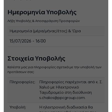
Ημερομηνία Υποβολής
Λήξη Υποβολής & Αποσφράγιση Προσφορών
Ημερομηνία (μέρα/μήνας/έτος) & 'Ωρα
15/07/2026 - 16:00
Στοιχεία Υποβολής
Καλέστε μας για πληροφορίες σχετικά με την υποβολή των
προτάσεων σας:
Πληροφορίες:
Πληροφορίες παρέχονται από κ. Σ.
Χαλιό με Ηλεκτρονικό
Ταχυδρομείο στη διεύθυνση
s.chalios@ppcgroup.com.
Υποβολή:
Η ηλεκτρονική διαδικασία θα