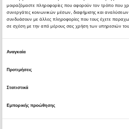
μοιραζόμαστε πληροφορίες που αφορούν τον τρόπο που χρη
Πληροφορίες Διαγωνισμού
συνεργάτες κοινωνικών μέσων, διαφήμισης και αναλύσεων, 
συνδυάσουν με άλλες πληροφορίες που τους έχετε παραχωρή
Γενικές Πλήροφορίες, Τεύχος Πρόσκλησης και Ανακοινώσεις
σε σχέση με την από μέρους σας χρήση των υπηρεσιών του
Αντικείμενο:
Προμήθεια υδατικού διαλύματος
ημερομηνία είναι καθαρά για λειτ
Επιλογή
Πρόσκληση:
Αναγκαία
συγκατάθεσης
Τεύχος: ΔΠΛΠ-611654 Αφορά Πρό
Ανακοινώσεις &
Αρχική Ανακ.
Προτιμήσεις
Συμπληρώματα:
03/07/2026
Στατιστικά
ΑΔ: A130855
Προϋπολογισμός:
€
(χωρίς ΦΠΑ)
Εμπορικής προώθησης
Διεύθυνση
ΔΠΛΠ
- Διεύθυνση Προμηθειών Λ