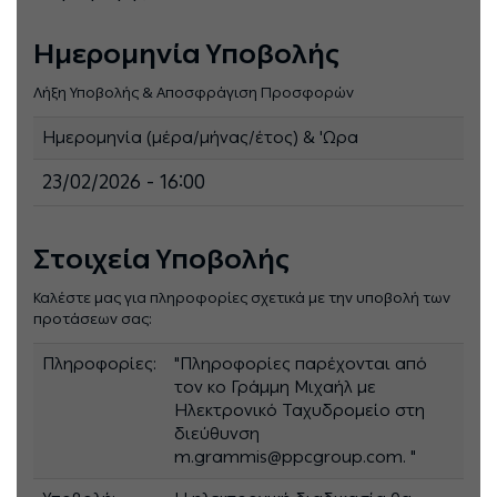
Ημερομηνία Υποβολής
Λήξη Υποβολής & Αποσφράγιση Προσφορών
Ημερομηνία (μέρα/μήνας/έτος) & 'Ωρα
23/02/2026 - 16:00
Στοιχεία Υποβολής
Καλέστε μας για πληροφορίες σχετικά με την υποβολή των
προτάσεων σας:
Πληροφορίες:
"Πληροφορίες παρέχονται από
τον κο Γράμμη Μιχαήλ με
Ηλεκτρονικό Ταχυδρομείο στη
διεύθυνση
m.grammis@ppcgroup.com. "