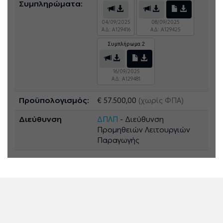
Συμπληρώματα:
04/09/2025
08/09/2025
ΑΔ: A129416
ΑΔ: A129425
Συμπλήρωμα 2
16/09/2025
ΑΔ: A129481
Προϋπολογισμός:
€ 57.500,00
(χωρίς ΦΠΑ)
Διεύθυνση
ΔΠΛΠ
- Διεύθυνση
Προμηθειών Λειτουργιών
Παραγωγής