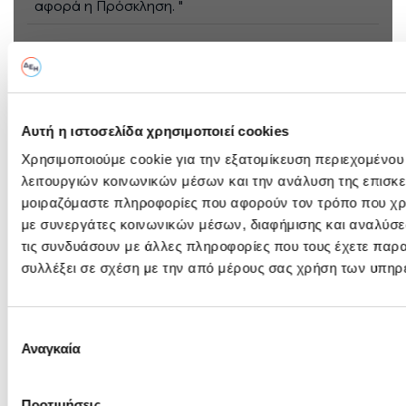
αφορά η Πρόσκληση. "
Πληροφορίες Διαγωνισμού
Γενικές Πλήροφορίες, Τεύχος Πρόσκλησης και Ανακοινώσεις
Αυτή η ιστοσελίδα χρησιμοποιεί cookies
Αντικείμενο:
Υποστηρικτικές υπηρεσίες λειτου
ΤΠΑΣ Μεγαλόπολης Η ημερομηνία ε
Χρησιμοποιούμε cookie για την εξατομίκευση περιεχομένου
λόγους
λειτουργιών κοινωνικών μέσων και την ανάλυση της επισκε
μοιραζόμαστε πληροφορίες που αφορούν τον τρόπο που χρη
Πρόσκληση:
με συνεργάτες κοινωνικών μέσων, διαφήμισης και αναλύσε
Τεύχος: ΔΠΛΠ-2365 Αφορά Πρόθε
τις συνδυάσουν με άλλες πληροφορίες που τους έχετε παρα
Ανακοινώσεις &
συλλέξει σε σχέση με την από μέρους σας χρήση των υπηρ
Αρχική Ανακ.
Συμπληρώματα:
26/06/2026
Επιλογή
ΑΔ: A130829
Αναγκαία
συγκατάθεσης
Προϋπολογισμός:
€
(χωρίς ΦΠΑ)
Προτιμήσεις
Διεύθυνση
ΔΠΛΠ
- Διεύθυνση Προμηθειών Λ