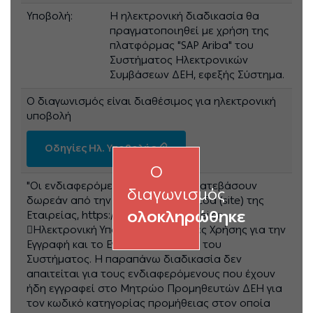
Υποβολή:
Η ηλεκτρονική διαδικασία θα
πραγματοποιηθεί με χρήση της
πλατφόρμας "SAP Ariba" του
Συστήματος Ηλεκτρονικών
Συμβάσεων ΔΕΗ, εφεξής Σύστημα.
Ο διαγωνισμός είναι διαθέσιμος για ηλεκτρονική
υποβολή
Οδηγίες Ηλ. Υποβολής
O
"Οι ενδιαφερόμενοι μπορούν να κατεβάσουν
διαγωνισμός
δωρεάν από την επίσημη ιστοσελίδα (site) της
ολοκληρώθηκε
Εταιρείας, https://eprocurement.dei.gr
Ηλεκτρονική Υποβολή, τις Οδηγίες Χρήσης για την
Εγγραφή και το Εγχειρίδιο Χρήσης του
Συστήματος. Η παραπάνω διαδικασία δεν
απαιτείται για τους ενδιαφερόμενους που έχουν
ήδη εγγραφεί στο Μητρώο Προμηθευτών ΔΕΗ για
τον κωδικό κατηγορίας προμήθειας στον οποία