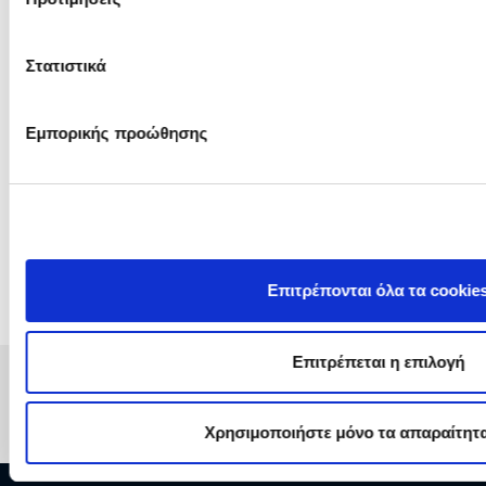
Στατιστικά
Συνημμένα Αρχεία
Κατεβάστε (download) τα απαραίτητα αρχεία:
Εμπορικής προώθησης
Όνομα Αρχείου
Λήψη
ΟΔΗΓΙΕΣ SAP/ARIBA
Λήψη
ΟΔΗΓΙΕΣ SAP/ARIBA
Λήψη
Επιτρέπονται όλα τα cookie
Επιτρέπεται η επιλογή
Χρησιμοποιήστε μόνο τα απαραίτητα