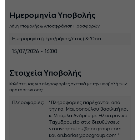
Ημερομηνία Υποβολής
Λήξη Υποβολής & Αποσφράγιση Προσφορών
Ημερομηνία (μέρα/μήνας/έτος) & 'Ωρα
15/07/2026 - 16:00
Στοιχεία Υποβολής
Καλέστε μας για πληροφορίες σχετικά με την υποβολή των
προτάσεων σας:
Πληροφορίες:
"Πληροφορίες παρέχονται από
την κα. Μαυροπούλου Βασιλική και
κ. Μπάρλα Ανδρέα με Ηλεκτρονικό
Ταχυδρομείο στις διευθύνσεις
v.mavropoulou@ppcgroup.com
και an.barlas@ppcgroup.com "