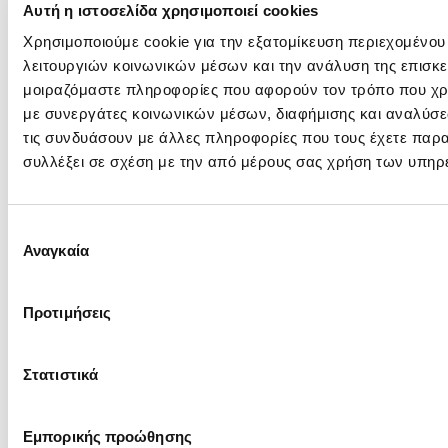
ήδη εγγραφεί στο Μητρώο Προμηθευτών ΔΕΗ για
Αυτή η ιστοσελίδα χρησιμοποιεί cookies
τον κωδικό κατηγορίας προμήθειας στον οποία
Χρησιμοποιούμε cookie για την εξατομίκευση περιεχομένου
αφορά η Πρόσκληση. "
λειτουργιών κοινωνικών μέσων και την ανάλυση της επισκε
μοιραζόμαστε πληροφορίες που αφορούν τον τρόπο που χρη
Πληροφορίες Διαγωνισμού
με συνεργάτες κοινωνικών μέσων, διαφήμισης και αναλύσε
τις συνδυάσουν με άλλες πληροφορίες που τους έχετε παρα
Γενικές Πλήροφορίες, Τεύχος Πρόσκλησης και Ανακοινώσεις
συλλέξει σε σχέση με την από μέρους σας χρήση των υπηρ
Αντικείμενο:
Εκπόνηση μελέτης εφαρμογής για 
και την κατασκευή και εγκατάστα
Επιλογή
Εσωτερικής Υπηρεσίας του ΑΗΣ Λι
Αναγκαία
συγκατάθεσης
καθαρά για λειτουργικούς λόγους
Πρόσκληση:
Τεύχος: ΔΠΛΠ-2364 Αφορά Πρόθ
Προτιμήσεις
Ανακοινώσεις &
Αρχική Ανακ.
Στατιστικά
Συμπληρώματα:
18/06/2026
ΑΔ: A130807
Εμπορικής προώθησης