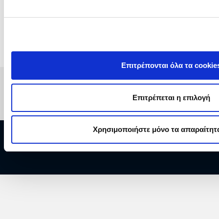
Προϋπολογισμός:
€
(χωρίς ΦΠΑ)
Διεύθυνση
ΔΠΛΠ
- Διεύθυνση Προμηθειών Λ
Επιτρέπονται όλα τα cookie
Επιτρέπεται η επιλογή
Χρησιμοποιήστε μόνο τα απαραίτητα
Copyright © 2026 ΔΕΗ Α.Ε.