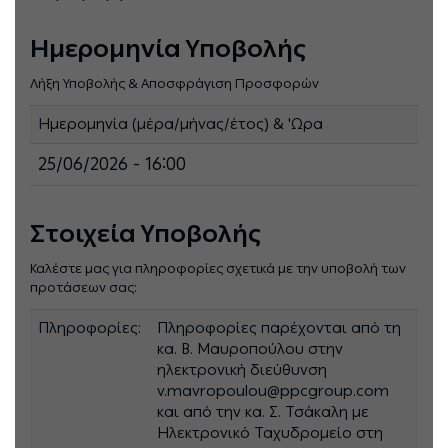
Ημερομηνία Υποβολής
Λήξη Υποβολής & Αποσφράγιση Προσφορών
Ημερομηνία (μέρα/μήνας/έτος) & 'Ωρα
25/06/2026 - 16:00
Στοιχεία Υποβολής
Καλέστε μας για πληροφορίες σχετικά με την υποβολή των
προτάσεων σας:
Πληροφορίες:
Πληροφορίες παρέχονται από τη
κα. Β. Μαυροπούλου στην
ηλεκτρονική διεύθυνση
v.mavropoulou@ppcgroup.com
και από την κα. Σ. Τσάκαλη με
Ηλεκτρονικό Ταχυδρομείο στη