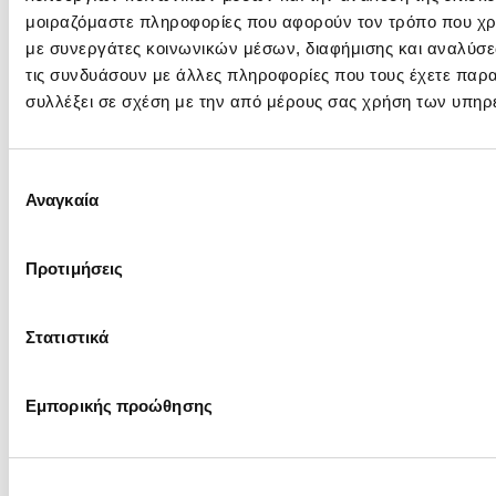
μοιραζόμαστε πληροφορίες που αφορούν τον τρόπο που χρη
Πληροφορίες Διαγωνισμού
με συνεργάτες κοινωνικών μέσων, διαφήμισης και αναλύσε
τις συνδυάσουν με άλλες πληροφορίες που τους έχετε παρα
Γενικές Πλήροφορίες, Τεύχος Πρόσκλησης και Ανακοινώσεις
συλλέξει σε σχέση με την από μέρους σας χρήση των υπηρ
Αντικείμενο:
Εργασίες επιτήρησης και συντήρη
στον ΑΣΠ Μήλου, ΤΣΠ Σερίφου & Τ
μήνες του 2026 Η ημερομηνία είνα
Επιλογή
λόγους
Αναγκαία
συγκατάθεσης
Πρόσκληση:
Τεύχος: ΔΠΛΠ-2345 Αφορά Πρόθ
Προτιμήσεις
Ανακοινώσεις &
Αρχική Ανακ.
Συμπληρώματα:
Στατιστικά
12/05/2026
ΑΔ: A130645
Εμπορικής προώθησης
Προϋπολογισμός:
€
(χωρίς ΦΠΑ)
Διεύθυνση
ΔΠΛΠ
- Διεύθυνση Προμηθειών Λ