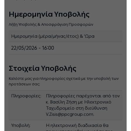
Ημερομηνία Υποβολής
Λήξη Υποβολής & Αποσφράγιση Προσφορών
Ημερομηνία (μέρα/μήνας/έτος) & 'Ωρα
22/05/2026 - 16:00
Στοιχεία Υποβολής
Καλέστε μας για πληροφορίες σχετικά με την υποβολή των
προτάσεων σας:
Πληροφορίες:
Πληροφορίες παρέχονται από τον
κ. Βασίλη Ζήση με Ηλεκτρονικό
Ταχυδρομείο στη διεύθυνση
V.Zisis@ppcgroup.com.
Υποβολή:
Η ηλεκτρονική διαδικασία θα