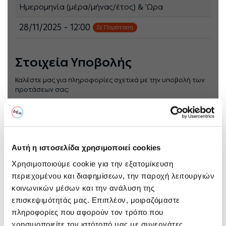
Ημερομηνία (μέρα/μήνας/έτος) & 'Ωρα
28/11/2025 - 12:00
Σε Παράταση
Στοιχεία Υποβολής
Καλέστε μας για πληροφορίες σχετικά με την υποβολή των
προτάσεων σας:
Πληροφορίες:
Πληροφορίες παρέχονται από την
κα Β. Μαυροπούλου , τηλέφωνο
(210-5292442) και με Ηλεκτρονικό
Ταχυδρομείο στην διεύθυνση
Αυτή η ιστοσελίδα χρησιμοποιεί cookies
v.mavropoulou@ppcgroup.com.
Χρησιμοποιούμε cookie για την εξατομίκευση
Υποβολή:
Ο ηλεκτρονικός διαγωνισμός θα
περιεχομένου και διαφημίσεων, την παροχή λειτουργιών
πραγματοποιηθεί με χρήση της
κοινωνικών μέσων και την ανάλυση της
πλατφόρμας “tenderONE” της
επισκεψιμότητάς μας. Επιπλέον, μοιραζόμαστε
εταιρείας cosmoONE του
πληροφορίες που αφορούν τον τρόπο που
Συστήματος Ηλεκτρονικών
χρησιμοποιείτε τον ιστότοπό μας με συνεργάτες
Συμβάσεων ΔΕΗ, εφεξής Σύστημα,