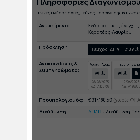
Πληροφορίες Διαγωνισμο
Γενικές Πλήροφορίες, Τεύχος Πρόσκλησης και Ανακ
Αντικείμενο:
Ενδοσκοπικός έλεγχος
Κερατέας-Λαυρίου
Πρόσκληση:
Τεύχος: ΔΠΛΠ-2129
Ανακοινώσεις &
Αρχική Ανακ.
Συμπλήρωμα
Συμπληρώματα:
06/06/2025
12/06/2025
ΑΔ: A128758
ΑΔ: A12880
Προϋπολογισμός:
€ 317.188,60
(χωρίς ΦΠΑ
Διεύθυνση
ΔΠΛΠ
- Διεύθυνση Πρ