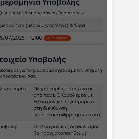
μερομηνία Υποβολής
ξη Υποβολής & Αποσφράγιση Προσφορών
μερομηνία (μέρα/μήνας/έτος) & 'Ωρα
8/07/2025 - 12:00
Σε Παράταση
τοιχεία Υποβολής
λέστε μας για πληροφορίες σχετικά με την υποβολή
ν προτάσεων σας:
ληροφορίες:
Πληροφορίες παρέχονται
από τον κ. Ι. Καρολεμέα με
Ηλεκτρονικό Ταχυδρομείο
στη διεύθυνση
i.karolemeas@ppcgroup.com
ποβολή:
Ο ηλεκτρονικός διαγωνισμός
θα πραγματοποιηθεί με