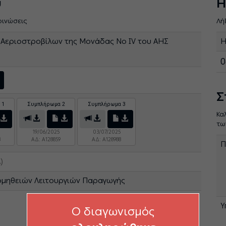
ύ
Η
οινώσεις
Λή
 Αεριοστροβίλων της Μονάδας Νο IV του ΑΗΣ
Η
0
Σ
 1
Συμπλήρωμα 2
Συμπλήρωμα 3
Κα
τω
19/06/2025
03/07/2025
8
ΑΔ: A128859
ΑΔ: A128988
Π
)
ομηθειών Λειτουργιών Παραγωγής
Υ
O διαγωνισμός