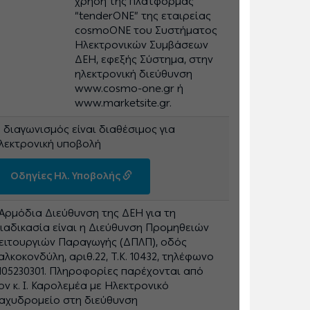
χρήση της πλατφόρμας
“tenderONE” της εταιρείας
cosmoONE του Συστήματος
Ηλεκτρονικών Συμβάσεων
ΔΕΗ, εφεξής Σύστημα, στην
ηλεκτρονική διεύθυνση
www.cosmo-one.gr ή
www.marketsite.gr.
 διαγωνισμός είναι διαθέσιμος για
λεκτρονική υποβολή
Οδηγίες Ηλ. Υποβολής
 Αρμόδια Διεύθυνση της ΔΕΗ για τη
ιαδικασία είναι η Διεύθυνση Προμηθειών
ειτουργιών Παραγωγής (ΔΠΛΠ), οδός
αλκοκονδύλη, αριθ.22, Τ.Κ. 10432, τηλέφωνο
105230301. Πληροφορίες παρέχονται από
ον κ. Ι. Καρολεμέα με Ηλεκτρονικό
αχυδρομείο στη διεύθυνση