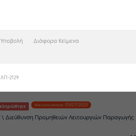
<
 Υποβολή
Διάφορα Κείμενα
ΛΠ-2129
03/07/2025
Τελευταία Αλλαγή:
κληρώθηκε
ν \ Διεύθυνση Προμηθειών Λειτουργιών Παραγωγής