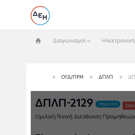
Διαγωνισμοί
Hλεκτρονική
ΟΓΔ/ΠΡΜ
ΔΠΛΠ
ΔΠ
ΔΠΛΠ-2129
Υπηρεσία
Ολο
Ομιλική Γενική Διεύθυνση Προμηθειώ