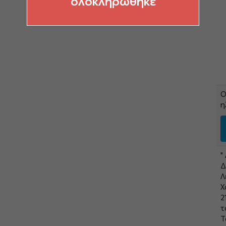
ολοκληρώθηκε
Ο
η
"
Δ
Λ
Χ
2
τ
Τ