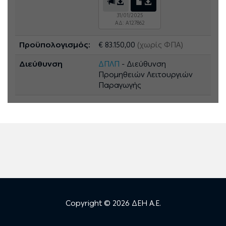
31/01/2025
ΑΔ: A127862
Προϋπολογισμός:
€ 83.150,00
(χωρίς ΦΠΑ)
Διεύθυνση
ΔΠΛΠ
- Διεύθυνση
Προμηθειών Λειτουργιών
Παραγωγής
Copyright © 2026 ΔΕΗ Α.Ε.