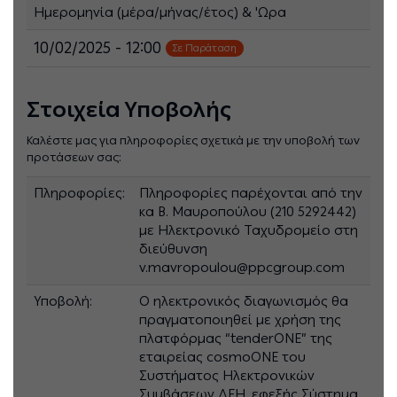
Ημερομηνία (μέρα/μήνας/έτος) & 'Ωρα
10/02/2025 - 12:00
Σε Παράταση
Στοιχεία Υποβολής
Καλέστε μας για πληροφορίες σχετικά με την υποβολή των
προτάσεων σας:
Πληροφορίες:
Πληροφορίες παρέχονται από την
κα Β. Μαυροπούλου (210 5292442)
με Ηλεκτρονικό Ταχυδρομείο στη
διεύθυνση
v.mavropoulou@ppcgroup.com
Υποβολή:
Ο ηλεκτρονικός διαγωνισμός θα
πραγματοποιηθεί με χρήση της
πλατφόρμας “tenderONE” της
εταιρείας cosmoONE του
Συστήματος Ηλεκτρονικών
Συμβάσεων ΔΕΗ, εφεξής Σύστημα,