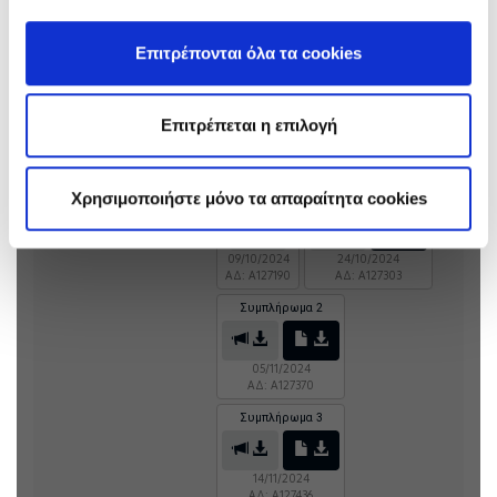
Μονάδων των ΑΗΣ Χανίων,
Λινοπεραμάτων,
Επιτρέπονται όλα τα cookies
Αθερινολάκκου, Σορωνής,
Κατταβιάς
Επιτρέπεται η επιλογή
Πρόσκληση:
Τεύχος: ΔΠΛΠ-1981
Ανακοινώσεις &
Χρησιμοποιήστε μόνο τα απαραίτητα cookies
Αρχική Ανακ.
Συμπλήρωμα 1
Συμπληρώματα:
09/10/2024
24/10/2024
ΑΔ: A127190
ΑΔ: A127303
Συμπλήρωμα 2
05/11/2024
ΑΔ: A127370
Συμπλήρωμα 3
14/11/2024
ΑΔ: A127436