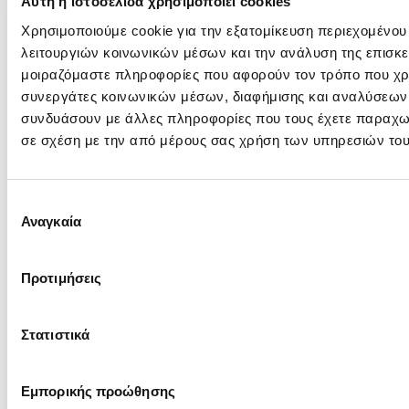
Αυτή η ιστοσελίδα χρησιμοποιεί cookies
Χρησιμοποιούμε cookie για την εξατομίκευση περιεχομένου
Πληροφορίες Διαγωνισμού
λειτουργιών κοινωνικών μέσων και την ανάλυση της επισκε
μοιραζόμαστε πληροφορίες που αφορούν τον τρόπο που χρη
Γενικές Πλήροφορίες, Τεύχος Πρόσκλησης και Ανακοινώσεις
συνεργάτες κοινωνικών μέσων, διαφήμισης και αναλύσεων, 
Αντικείμενο:
Καθαίρεση περιμετρικών δομικών 
συνδυάσουν με άλλες πληροφορίες που τους έχετε παραχωρή
ΜΕΚ στον ΑΗΣ Αθερινόλακκου Η ημ
σε σχέση με την από μέρους σας χρήση των υπηρεσιών του
καθαρά για λειτουργικούς λόγους.
Πρόσκληση:
Επιλογή
Τεύχος: ΔΠΛΠ-1310730: Αφορά π
Αναγκαία
συγκατάθεσης
Ανακοινώσεις &
Αρχική Ανακ.
Συμπληρώματα:
Προτιμήσεις
18/05/2026
ΑΔ: A130663
Στατιστικά
Προϋπολογισμός:
€
(χωρίς ΦΠΑ)
Διεύθυνση
ΔΠΛΠ
- Διεύθυνση Προμηθειών Λ
Εμπορικής προώθησης