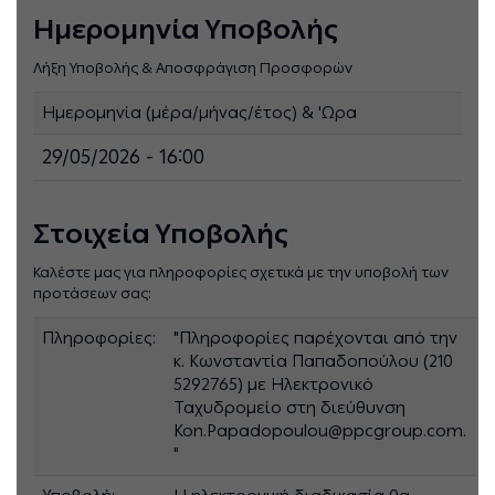
Ημερομηνία Υποβολής
Λήξη Υποβολής & Αποσφράγιση Προσφορών
Ημερομηνία (μέρα/μήνας/έτος) & 'Ωρα
29/05/2026 - 16:00
Στοιχεία Υποβολής
Καλέστε μας για πληροφορίες σχετικά με την υποβολή των
προτάσεων σας:
Πληροφορίες:
"Πληροφορίες παρέχονται από την
κ. Κωνσταντία Παπαδοπούλου (210
5292765) με Ηλεκτρονικό
Ταχυδρομείο στη διεύθυνση
Kon.Papadopoulou@ppcgroup.com.
"