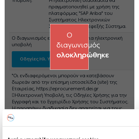
Υποβολή:
Η ηλεκτρονική διαδικασία θα
πραγματοποιηθεί με χρήση της
πλατφόρμας "SAP Ariba" του
Συστήματος Ηλεκτρονικών
Συμβάσεων ΔΕΗ, εφεξής Σύστημα.
O
Ο διαγωνισμός είναι διαθέσιμος για ηλεκτρονική
διαγωνισμός
υποβολή
ολοκληρώθηκε
Οδηγίες Ηλ. Υποβολής
"Οι ενδιαφερόμενοι μπορούν να κατεβάσουν
δωρεάν από την επίσημη ιστοσελίδα (site) της
Εταιρείας, https://eprocurement.dei.gr
Ηλεκτρονική Υποβολή, τις Οδηγίες Χρήσης για την
Εγγραφή και το Εγχειρίδιο Χρήσης του Συστήματος.
Η παραπάνω διαδικασία δεν απαιτείται για τους
ενδιαφερόμενους που έχουν ήδη εγγραφεί στο
Μητρώο Προμηθευτών ΔΕΗ για τον κωδικό
κατηγορίας προμήθειας στον οποίο αφορά η
Πρόσκληση. "