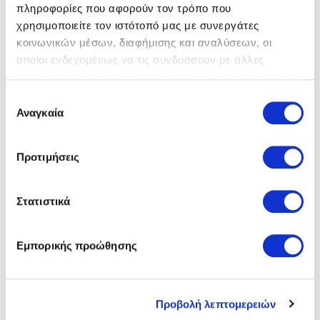
πληροφορίες που αφορούν τον τρόπο που
στην ηλεκτρονική διεύθυνση
χρησιμοποιείτε τον ιστότοπό μας με συνεργάτες
www.cosmo-one.gr ή
κοινωνικών μέσων, διαφήμισης και αναλύσεων, οι
www.marketsite.gr.
οποίοι ενδεχομένως να τις συνδυάσουν με άλλες
Ο διαγωνισμός είναι διαθέσιμος για ηλεκτρονική
πληροφορίες που τους έχετε παραχωρήσει ή τις οποίες
υποβολή
έχουν συλλέξει σε σχέση με την από μέρους σας χρήση
Επιλογή
των υπηρεσιών τους.
Αναγκαία
συγκατάθεσης
O
Οδηγίες Ηλ. Υποβολής
διαγωνισμός
"Αρμόδια Διεύθυνση της ΔΕΗ για τη Διαδικασία
Προτιμήσεις
ολοκληρώθηκε
είναι η Διεύθυνση Προμηθειών Λειτουργιών
Παραγωγής (ΔΠΛΠ), οδός Χαλκοκονδύλη, αριθ. 22,
Τ.Κ. 104 32 Αθήνα, τηλέφωνο 2105230301.
Στατιστικά
Πληροφορίες παρέχονται από τον κο. Ανδρέα
Μπάρλα (210- 52 93 804) με ηλεκτρονικό
Εμπορικής προώθησης
ταχυδρομείο στην διεύθυνση
an.barlas@ppcgroup.com και για τη χορήγηση
Βεβαίωσης Επίσκεψης στον ΑΗΣ Αλιβερίου από
τον κο. Χαλιούλια Ισίδωρο (22230 26259) με
Προβολή λεπτομερειών
ηλεκτρονικό ταχυδρομείο στη διεύθυνση