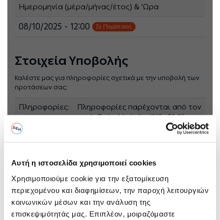
Ημερομηνία (μέρα/μήνας/έτος) & 'Ωρα
08/10/2025 - 12:00
Σε Παράταση
Στοιχεία Υποβολής
Καλέστε μας για πληροφορίες σχετικά με την υποβολή των
προτάσεων σας:
Πληροφορίες:
Πληροφορίες παρέχονται από τον
κο. Ανδρέα Μπάρλα (210- 52 93
804) με ηλεκτρονικό ταχυδρομείο
στην διεύθυνση
an.barlas@ppcgroup.com
Αυτή η ιστοσελίδα χρησιμοποιεί cookies
Υποβολή:
Ο ηλεκτρονικός διαγωνισμός θα
πραγματοποιηθεί με χρήση της
Χρησιμοποιούμε cookie για την εξατομίκευση
πλατφόρμας “tenderONE” της
περιεχομένου και διαφημίσεων, την παροχή λειτουργιών
εταιρείας cosmoONE του
κοινωνικών μέσων και την ανάλυση της
Συστήματος Ηλεκτρονικών
επισκεψιμότητάς μας. Επιπλέον, μοιραζόμαστε
Συμβάσεων ΔΕΗ, εφεξής Σύστημα,