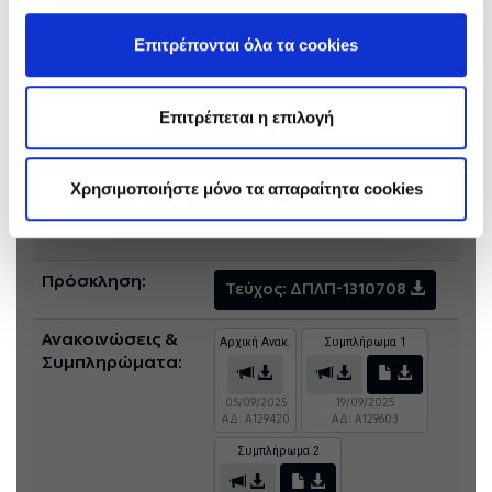
i.chalioulias@ppcgroup.com ."
Επιτρέπονται όλα τα cookies
Πληροφορίες Διαγωνισμού
Γενικές Πλήροφορίες, Τεύχος Πρόσκλησης και Ανακοινώσεις
Επιτρέπεται η επιλογή
Αντικείμενο:
Αναβάθμιση συστημάτων
αυτοματισμού υποστήριξης
Χρησιμοποιήστε μόνο τα απαραίτητα cookies
λειτουργίας Μονάδας 5 του
ΑΗΣ Αλιβερίου
Πρόσκληση:
Τεύχος: ΔΠΛΠ-1310708
Ανακοινώσεις &
Αρχική Ανακ.
Συμπλήρωμα 1
Συμπληρώματα:
05/09/2025
19/09/2025
ΑΔ: A129420
ΑΔ: A129603
Συμπλήρωμα 2