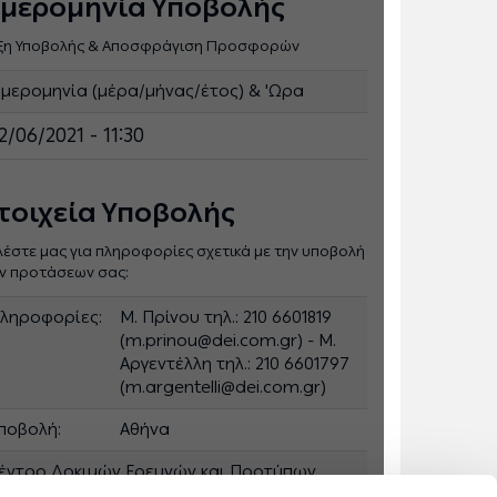
μερομηνία Υποβολής
ξη Υποβολής & Αποσφράγιση Προσφορών
μερομηνία (μέρα/μήνας/έτος) & 'Ωρα
2/06/2021 - 11:30
τοιχεία Υποβολής
λέστε μας για πληροφορίες σχετικά με την υποβολή
ν προτάσεων σας:
ληροφορίες:
Μ. Πρίνου τηλ.: 210 6601819
(m.prinou@dei.com.gr) - Μ.
Αργεντέλλη τηλ.: 210 6601797
(m.argentelli@dei.com.gr)
ποβολή:
Αθήνα
έντρο Δοκιμών Ερευνών και Προτύπων
ΚΔΕΠ), οδός Λεονταρίου, αριθ. 9, Τ.Κ. 15351