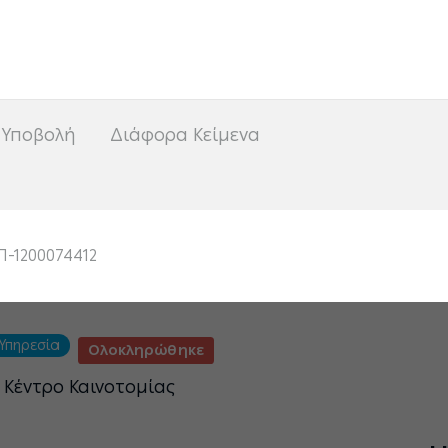
<
 Υποβολή
Διάφορα Κείμενα
Π-1200074412
Υπηρεσία
Ολοκληρώθηκε
 Κέντρο Καινοτομίας