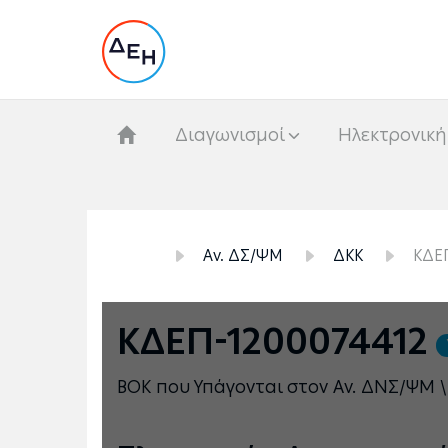
Διαγωνισμοί
Hλεκτρονική
Αν. ΔΣ/ΨΜ
ΔΚΚ
ΚΔΕ
ΚΔΕΠ-1200074412
ΒΟΚ που Υπάγονται στον Αν. ΔΝΣ/ΨΜ \