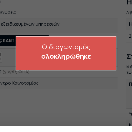
ύ
Η
οινώσεις
Λή
εξειδικευμένων υπηρεσιών
Η
2
ς: ΚΔΕΠ-1200074412
O διαγωνισμός
Σ
ολοκληρώθηκε
1
3
Κα
00
(χωρίς ΦΠΑ)
τω
έντρο Καινοτομίας
Π
Υ
Κ
(