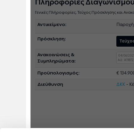
Πληροφορίες Διαγωνισμο
Γενικές Πλήροφορίες, Τεύχος Πρόσκλησης και Ανακ
Αντικείμενο:
Παροχή 
Πρόσκληση:
Τεύχο
Ανακοινώσεις &
04/06/202
ΑΔ: A11872
Συμπληρώματα:
Προϋπολογισμός:
€ 134.9
Διεύθυνση
ΔΚΚ
- Κ