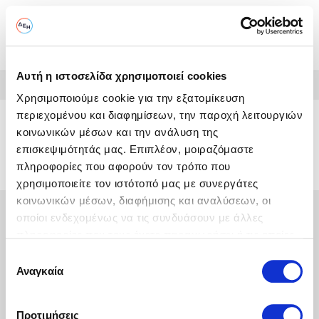
Toggl
naviga
<
Αυτή η ιστοσελίδα χρησιμοποιεί cookies
Χρησιμοποιούμε cookie για την εξατομίκευση
περιεχομένου και διαφημίσεων, την παροχή λειτουργιών
Pages
404
κοινωνικών μέσων και την ανάλυση της
επισκεψιμότητάς μας. Επιπλέον, μοιραζόμαστε
404 - Παρουσιάστηκε Σφάλμα
πληροφορίες που αφορούν τον τρόπο που
χρησιμοποιείτε τον ιστότοπό μας με συνεργάτες
κοινωνικών μέσων, διαφήμισης και αναλύσεων, οι
οποίοι ενδεχομένως να τις συνδυάσουν με άλλες
πληροφορίες που τους έχετε παραχωρήσει ή τις οποίες
έχουν συλλέξει σε σχέση με την από μέρους σας χρήση
Επιλογή
των υπηρεσιών τους.
Αναγκαία
συγκατάθεσης
Προτιμήσεις