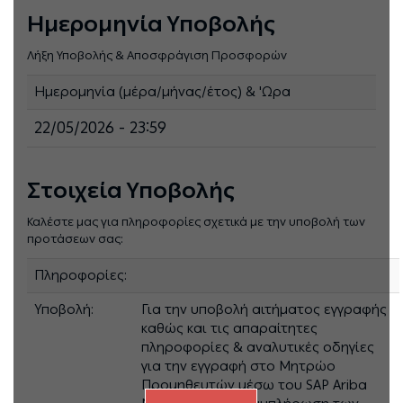
Ημερομηνία Υποβολής
Λήξη Υποβολής & Αποσφράγιση Προσφορών
Ημερομηνία (μέρα/μήνας/έτος) & 'Ωρα
22/05/2026 - 23:59
Στοιχεία Υποβολής
Καλέστε μας για πληροφορίες σχετικά με την υποβολή των
προτάσεων σας:
Πληροφορίες:
Υποβολή:
Για την υποβολή αιτήματος εγγραφής
καθώς και τις απαραίτητες
πληροφορίες & αναλυτικές οδηγίες
για την εγγραφή στο Μητρώο
Προμηθευτών μέσω του SAP Ariba