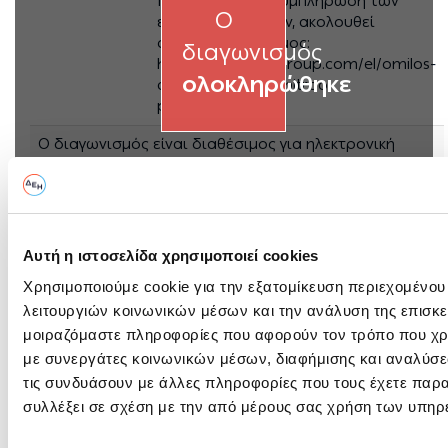
Network και τη συμπλήρωση των
O
ερωτηματολογίων, ακολουθεί
σχετικός σύνδεσμος:
διαγωνισμός
https://www.ppcgroup.com/el/omilos-
ολοκληρώθηκε
dei/promitheies/mitroo-
promithefton/.
Ο διαγωνισμός είναι διαθέσιμος για ηλεκτρονική
υποβολή
Οδηγίες Ηλ. Υποβολής
Αυτή η ιστοσελίδα χρησιμοποιεί cookies
Χρησιμοποιούμε cookie για την εξατομίκευση περιεχομένου
Πληροφορίες Διαγωνισμού
λειτουργιών κοινωνικών μέσων και την ανάλυση της επισκε
Γενικές Πλήροφορίες, Τεύχος Πρόσκλησης και Ανακοινώσεις
μοιραζόμαστε πληροφορίες που αφορούν τον τρόπο που χρη
με συνεργάτες κοινωνικών μέσων, διαφήμισης και αναλύσε
Αντικείμενο:
Διάθεση εξειδικευμένης ομάδας έ
τις συνδυάσουν με άλλες πληροφορίες που τους έχετε παρα
λογιστικών και οικονομικών εργασ
συλλέξει σε σχέση με την από μέρους σας χρήση των υπηρ
Ηλεκτροκίνησης, καλύπτοντας ενδε
εμπορικών συμβάσεων και την πρ