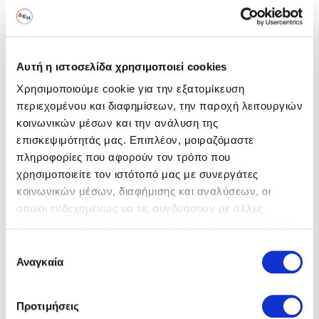
Ημερομηνία (μέρα/μήνας/έτος) & 'Ωρα
20/01/2025 - 11:00
Αυτή η ιστοσελίδα χρησιμοποιεί cookies
Στοιχεία Υποβολής
Χρησιμοποιούμε cookie για την εξατομίκευση
περιεχομένου και διαφημίσεων, την παροχή λειτουργιών
Καλέστε μας για πληροφορίες σχετικά με την υποβολή των
κοινωνικών μέσων και την ανάλυση της
προτάσεων σας:
επισκεψιμότητάς μας. Επιπλέον, μοιραζόμαστε
Πληροφορίες:
Γ.Τραΐφόρου Φ.Ζαφειρίου
πληροφορίες που αφορούν τον τρόπο που
χρησιμοποιείτε τον ιστότοπό μας με συνεργάτες
Υποβολή:
ΔΠΕΚΕ
κοινωνικών μέσων, διαφήμισης και αναλύσεων, οι
οποίοι ενδεχομένως να τις συνδυάσουν με άλλες
Ο διαγωνισμός είναι διαθέσιμος για ηλεκτρονική
υποβολή
πληροφορίες που τους έχετε παραχωρήσει ή τις οποίες
έχουν συλλέξει σε σχέση με την από μέρους σας χρήση
Επιλογή
Οδηγίες Ηλ. Υποβολής
των υπηρεσιών τους.
Αναγκαία
συγκατάθεσης
O
διαγωνισμός
Πληροφορίες παρέχονται από την κα. Γεωργία
Προτιμήσεις
Τραϊφόρου και τον κ. Ζαφειρίου Φώτη με
ολοκληρώθηκε