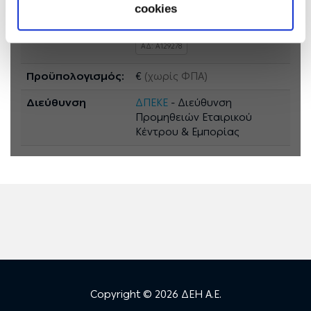
cookies
Συμπληρώματα:
09/08/2025
ΑΔ: A129278
Προϋπολογισμός:
€
(χωρίς ΦΠΑ)
Διεύθυνση
ΔΠΕΚΕ
- Διεύθυνση
Προμηθειών Εταιρικού
Κέντρου & Εμπορίας
Copyright © 2026 ΔΕΗ Α.Ε.