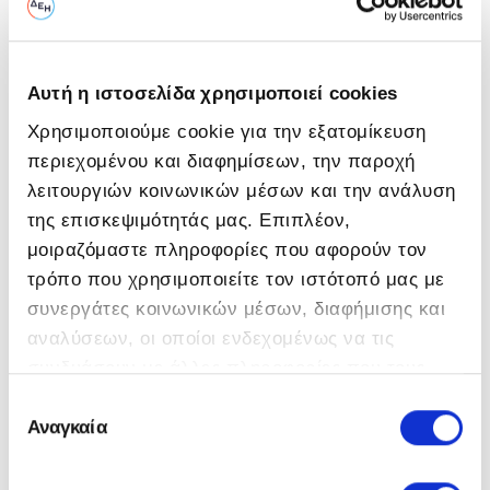
Ημερομηνία (μέρα/μήνας/έτος) & 'Ωρα
05/09/2025 - 14:00
Αυτή η ιστοσελίδα χρησιμοποιεί cookies
Στοιχεία Υποβολής
Χρησιμοποιούμε cookie για την εξατομίκευση
περιεχομένου και διαφημίσεων, την παροχή
Καλέστε μας για πληροφορίες σχετικά με την υποβολή των
λειτουργιών κοινωνικών μέσων και την ανάλυση
προτάσεων σας:
της επισκεψιμότητάς μας. Επιπλέον,
Πληροφορίες:
Δ. Ζάκκα Α. Ρούσσου
μοιραζόμαστε πληροφορίες που αφορούν τον
τρόπο που χρησιμοποιείτε τον ιστότοπό μας με
Υποβολή:
ΔΠΕΚΕ
συνεργάτες κοινωνικών μέσων, διαφήμισης και
Ο διαγωνισμός είναι διαθέσιμος για ηλεκτρονική
αναλύσεων, οι οποίοι ενδεχομένως να τις
υποβολή
συνδυάσουν με άλλες πληροφορίες που τους
Οδηγίες Ηλ. Υποβολής
έχετε παραχωρήσει ή τις οποίες έχουν συλλέξει
Επιλογή
σε σχέση με την από μέρους σας χρήση των
Αναγκαία
συγκατάθεσης
O
Αρμόδια Διεύθυνση τη ΔΕΗ για τη Διαδικασία
υπηρεσιών τους.
είναι η Διεύθυνση Προμηθειών Εταιρικού Κέντρου
διαγωνισμός