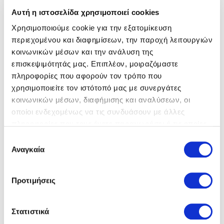
Ημερομηνία (μέρα/μήνας/έτος) & 'Ωρα
Αυτή η ιστοσελίδα χρησιμοποιεί cookies
31/07/2026 - 11:53
Χρησιμοποιούμε cookie για την εξατομίκευση
περιεχομένου και διαφημίσεων, την παροχή λειτουργιών
κοινωνικών μέσων και την ανάλυση της
Στοιχεία Υποβολής
επισκεψιμότητάς μας. Επιπλέον, μοιραζόμαστε
πληροφορίες που αφορούν τον τρόπο που
Καλέστε μας για πληροφορίες σχετικά με την υποβολή των
χρησιμοποιείτε τον ιστότοπό μας με συνεργάτες
προτάσεων σας:
κοινωνικών μέσων, διαφήμισης και αναλύσεων, οι
Πληροφορίες:
Νικολακόπουλος Γιώργος (τηλ.
οποίοι ενδεχομένως να τις συνδυάσουν με άλλες
0030-2105292598 και Μαντζοράκη
πληροφορίες που τους έχετε παραχωρήσει ή τις οποίες
Στυλιανή (τηλ. 0030-2105292676) με
έχουν συλλέξει σε σχέση με την από μέρους σας χρήση
Επιλογή
Ηλεκτρονικό Ταχυδρομείο στις
των υπηρεσιών τους.
Αναγκαία
διευθύνσεις
συγκατάθεσης
O
G.Nikolakopoulos@ppcgroup.com,
διαγωνισμός
και S.Mantzoraki@ppcgroup.com
Προτιμήσεις
ολοκληρώθηκε
Υποβολή:
Στατιστικά