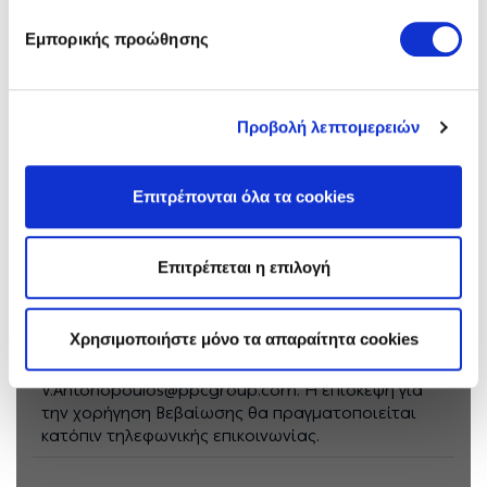
(τηλ. 0030-2105292598), την κα Μαντζοράκη Στ. (τηλ.
0030-2105292676) και τον κο Μποτρομλή
Εμπορικής προώθησης
Αλέξανδρο (τηλ. 0030-2105292036) και με
Ηλεκτρονικό Ταχυδρομείο στις διευθύνσεις
G.Nikolakopoulos@ppcgroup.com,
S.Mantzoraki@ppcgroup.com, και
Προβολή λεπτομερειών
A.Botromlis@ppcgroup.com και για τη χορήγηση
Βεβαίωσης Επίσκεψης από το ΑΗΣ Κερατέας-
Λαυρίου μπορείτε να απευθυνθείτε στους κ.κ.
Επιτρέπονται όλα τα cookies
Αλεξίου Καλλιόπη (2292064347) με Ηλεκτρονικό
Ταχυδρομείο στην διεύθυνση
K.Alexiou@ppcgroup.com, Kορωνιά Γεώργιο
Επιτρέπεται η επιλογή
(2292064342, 2292064113) με Ηλεκτρονικό
Ταχυδρομείο στην διεύθυνση
G.Koronias@ppcgroup.com, και Αντωνόπουλο
Χρησιμοποιήστε μόνο τα απαραίτητα cookies
Βασίλειο (2292064113) με Ηλεκτρονικό
Ταχυδρομείο στην διεύθυνση
V.Antonopoulos@ppcgroup.com. H επίσκεψη για
την χορήγηση Βεβαίωσης θα πραγματοποιείται
κατόπιν τηλεφωνικής επικοινωνίας.