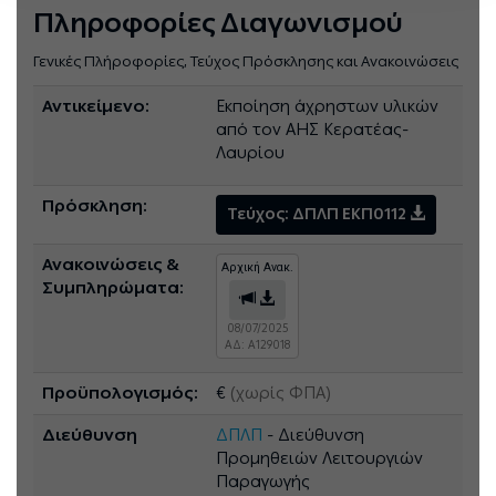
Πληροφορίες Διαγωνισμού
Γενικές Πλήροφορίες, Τεύχος Πρόσκλησης και Ανακοινώσεις
Αντικείμενο:
Εκποίηση άχρηστων υλικών
από τον ΑΗΣ Κερατέας-
Λαυρίου
Πρόσκληση:
Τεύχος: ΔΠΛΠ ΕΚΠ0112
Ανακοινώσεις &
Αρχική Ανακ.
Συμπληρώματα:
08/07/2025
ΑΔ: A129018
Προϋπολογισμός:
€
(χωρίς ΦΠΑ)
Διεύθυνση
ΔΠΛΠ
- Διεύθυνση
Προμηθειών Λειτουργιών
Παραγωγής