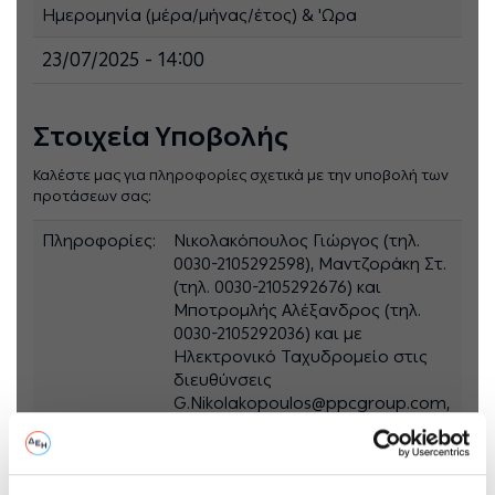
Ημερομηνία (μέρα/μήνας/έτος) & 'Ωρα
23/07/2025 - 14:00
Στοιχεία Υποβολής
Καλέστε μας για πληροφορίες σχετικά με την υποβολή των
προτάσεων σας:
Πληροφορίες:
Νικολακόπουλος Γιώργος (τηλ.
0030-2105292598), Μαντζοράκη Στ.
(τηλ. 0030-2105292676) και
Μποτρομλής Αλέξανδρος (τηλ.
0030-2105292036) και με
Ηλεκτρονικό Ταχυδρομείο στις
διευθύνσεις
G.Nikolakopoulos@ppcgroup.com,
S.Mantzoraki@ppcgroup.com, και
A.Botromlis@ppcgroup.com
Υποβολή:
Ο ηλεκτρονικός διαγωνισμός θα