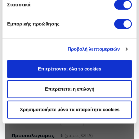
Στατιστικά
Πληροφορίες Διαγωνισμού
Εμπορικής προώθησης
Γενικές Πλήροφορίες, Τεύχος Πρόσκλησης και Ανακοινώσεις
Αντικείμενο:
Κατεδάφιση κτιριακών
εγκαταστάσεων στην
Προβολή λεπτομερειών
περιοχή της Θωκνίας στο
Λιγνιτικό Κέντρο
Μεγαλόπολης
Επιτρέπονται όλα τα cookies
Πρόσκληση:
Τεύχος: ΔΠΛΠ-ΑΕ0163
Επιτρέπεται η επιλογή
Ανακοινώσεις &
Αρχική Ανακ.
Συμπληρώματα:
Χρησιμοποιήστε μόνο τα απαραίτητα cookies
16/06/2026
ΑΔ: A130790
Προϋπολογισμός:
€
(χωρίς ΦΠΑ)