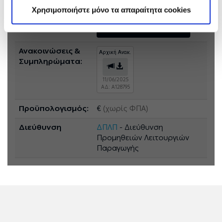
DWT
Χρησιμοποιήστε μόνο τα απαραίτητα cookies
Πρόσκληση:
Τεύχος: ΔΠΛΠ-611543
Ανακοινώσεις &
Αρχική Ανακ.
Συμπληρώματα:
11/06/2025
ΑΔ: A128795
Προϋπολογισμός:
€
(χωρίς ΦΠΑ)
Διεύθυνση
ΔΠΛΠ
- Διεύθυνση
Προμηθειών Λειτουργιών
Παραγωγής