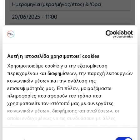
Ημερομηνία (μέρα/μήνας/έτος) & 'Ωρα
20/06/2025 - 11:00
Στοιχεία Υποβολής
Καλέστε μας για πληροφορίες σχετικά με την υποβολή των
προτάσεων σας:
Αυτή η ιστοσελίδα χρησιμοποιεί cookies
Χρησιμοποιούμε cookie για την εξατομίκευση
Πληροφορίες:
"Πληροφορίες μπορούν να
περιεχομένου και διαφημίσεων, την παροχή λειτουργιών
ζητηθούν από τους κάτωθι κκ
κοινωνικών μέσων και την ανάλυση της
Ελένη Κοτζιαλάμπου τηλ.
6970005019, email
επισκεψιμότητάς μας. Επιπλέον, μοιραζόμαστε
e.kotzialampou@ppcgroup.com
πληροφορίες που αφορούν τον τρόπο που
Μιχάλη Γράμμη τηλ. 6908044456,
χρησιμοποιείτε τον ιστότοπό μας με συνεργάτες
email
κοινωνικών μέσων, διαφήμισης και αναλύσεων, οι
m.grammis@ppcgroup.com"
οποίοι ενδεχομένως να τις συνδυάσουν με άλλες
Υποβολή:
Ο ηλεκτρονικός διαγωνισμός θα
πληροφορίες που τους έχετε παραχωρήσει ή τις οποίες
πραγματοποιηθεί με χρήση της
έχουν συλλέξει σε σχέση με την από μέρους σας χρήση
Επιλογή
πλατφόρμας “tenderONE” της