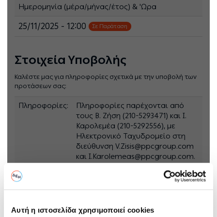
Ημερομηνία (μέρα/μήνας/έτος) & 'Ωρα
25/11/2025 - 12:00
Σε Παράταση
Στοιχεία Υποβολής
Καλέστε μας για πληροφορίες σχετικά με την υποβολή των
προτάσεων σας:
Πληροφορίες:
Πληροφορίες παρέχονται από
τους Β. Ζήση (210-5293471) και Ι.
Καρολεμέα (210-5292556), με
Ηλεκτρονικό Ταχυδρομείο στη
διεύθυνση V.Zisis@ppcgroup.com
και I.Karolemeas@ppcgroup.com.
Υποβολή:
Ο ηλεκτρονικός διαγωνισμός θα
πραγματοποιηθεί με χρήση της
πλατφόρμας “tenderONE” της
εταιρείας cosmoONE του
Αυτή η ιστοσελίδα χρησιμοποιεί cookies
Συστήματος Ηλεκτρονικών