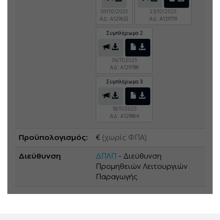
09/10/2025
23/10/2025
ΑΔ: A129632
ΑΔ: A129719
Συμπλήρωμα 2
06/11/2025
ΑΔ: A129788
Συμπλήρωμα 3
18/11/2025
ΑΔ: A129864
Προϋπολογισμός:
€
(χωρίς ΦΠΑ)
Διεύθυνση
ΔΠΛΠ
- Διεύθυνση
Προμηθειών Λειτουργιών
Παραγωγής