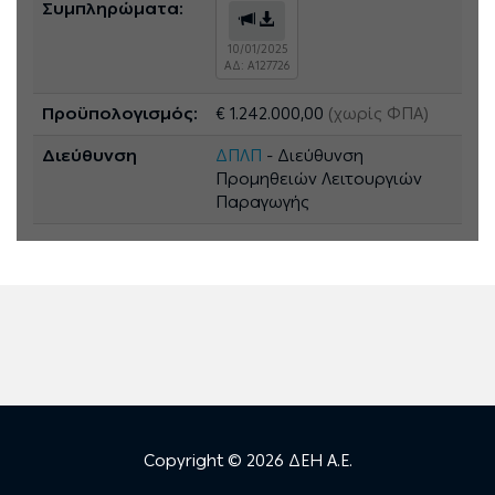
Συμπληρώματα:
10/01/2025
ΑΔ: A127726
Προϋπολογισμός:
€ 1.242.000,00
(χωρίς ΦΠΑ)
Διεύθυνση
ΔΠΛΠ
- Διεύθυνση
Προμηθειών Λειτουργιών
Παραγωγής
Copyright © 2026 ΔΕΗ Α.Ε.