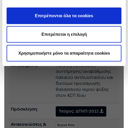
διεύθυνση s.tsakali@ppcgroup.com και για τη
χορήγηση βεβαίωσης επίσκεψης στο σταθμό από
τον κ. Γ. Τσατσαρώνη στη διεύθυνση
Επιτρέπονται όλα τα cookies
g.tsatsaronis@ppcgroup.com και τηλ.
(+30)2271028706"
Επιτρέπεται η επιλογή
Πληροφορίες Διαγωνισμού
Χρησιμοποιήστε μόνο τα απαραίτητα cookies
Γενικές Πλήροφορίες, Τεύχος Πρόσκλησης και Ανακοινώσεις
Αντικείμενο:
Μελέτη, κατασκευή
συντήρησης/αναβάθμισης
παλαιού αντλιοστασίου και
δικτύων προσαγωγής
θαλασσινού νερού ψύξης
στον ΑΣΠ Χίου
Πρόσκληση:
Τεύχος: ΔΠΛΠ-2022
Ανακοινώσεις &
Αρχική Ανακ.