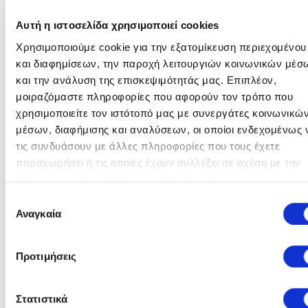
Αυτή η ιστοσελίδα χρησιμοποιεί cookies
Ημερομηνία (μέρα/μήνας/έτος) & 'Ωρα
Χρησιμοποιούμε cookie για την εξατομίκευση περιεχομένου
02/06/2026 - 12:21
και διαφημίσεων, την παροχή λειτουργιών κοινωνικών μέσ
και την ανάλυση της επισκεψιμότητάς μας. Επιπλέον,
μοιραζόμαστε πληροφορίες που αφορούν τον τρόπο που
Στοιχεία Υποβολής
χρησιμοποιείτε τον ιστότοπό μας με συνεργάτες κοινωνικώ
Καλέστε μας για πληροφορίες σχετικά με την υποβολή των
μέσων, διαφήμισης και αναλύσεων, οι οποίοι ενδεχομένως 
προτάσεων σας:
τις συνδυάσουν με άλλες πληροφορίες που τους έχετε
παραχωρήσει ή τις οποίες έχουν συλλέξει σε σχέση με την
Πληροφορίες:
Νίκος Σαββάκης |
O
από μέρους σας χρήση των υπηρεσιών τους.
n.savvakis@ppcgroup.com |
2241049038
διαγωνισμός
Επιλογή
Αναγκαία
συγκατάθεσης
ολοκληρώθηκε
Υποβολή:
Marketsite.gr (CompareONE)
Ελευθέριος Σταυρίδης | e.stavridis@ppcgroup.com
Προτιμήσεις
| 2241049029
Στατιστικά