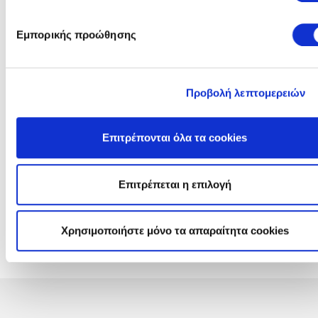
Πληροφορίες Διαγωνισμού
Γενικές Πλήροφορίες, Τεύχος Πρόσκλησης και Ανακοινώσεις
Εμπορικής προώθησης
Αντικείμενο:
Προμήθεια φύλλου περμανίτη πάχ
3mm
Προβολή λεπτομερειών
Πρόσκληση:
Τεύχος: ΚΥ ΑΗΣ ΡΟΔΟΥ 12002036
Επιτρέπονται όλα τα cookies
Ανακοινώσεις &
Συμπληρώματα:
Προϋπολογισμός:
€ 2.100
(χωρίς ΦΠΑ)
Επιτρέπεται η επιλογή
Διεύθυνση
ΔΕΠΑΝ
- ΔΙΕΥΘΥΝΣΗ ΠΑΡΑΓΩΓΗΣ
ΝΗΣΙΩΝ
Χρησιμοποιήστε μόνο τα απαραίτητα cookies