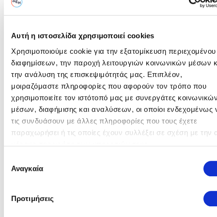
Ημερομηνία (μέρα/μήνας/έτος) & 'Ωρα
Αυτή η ιστοσελίδα χρησιμοποιεί cookies
29/05/2026 - 12:00
Σε Παράταση
Χρησιμοποιούμε cookie για την εξατομίκευση περιεχομένου
διαφημίσεων, την παροχή λειτουργιών κοινωνικών μέσων κ
Στοιχεία Υποβολής
την ανάλυση της επισκεψιμότητάς μας. Επιπλέον,
μοιραζόμαστε πληροφορίες που αφορούν τον τρόπο που
Καλέστε μας για πληροφορίες σχετικά με την υποβολή των
χρησιμοποιείτε τον ιστότοπό μας με συνεργάτες κοινωνικώ
προτάσεων σας:
μέσων, διαφήμισης και αναλύσεων, οι οποίοι ενδεχομένως 
Πληροφορίες:
Νίκος Σαββάκης |
τις συνδυάσουν με άλλες πληροφορίες που τους έχετε
n.savvakis@ppcgroup.com |
παραχωρήσει ή τις οποίες έχουν συλλέξει σε σχέση με την 
O
2241049038
μέρους σας χρήση των υπηρεσιών τους.
διαγωνισμός
Υποβολή:
Marketsite.gr (CompareONE)
Επιλογή
ολοκληρώθηκε
Αναγκαία
συγκατάθεσης
Γεώργιος Βασιλάκης | g.vasilakis@ppcgroup.com |
2241049060
Προτιμήσεις