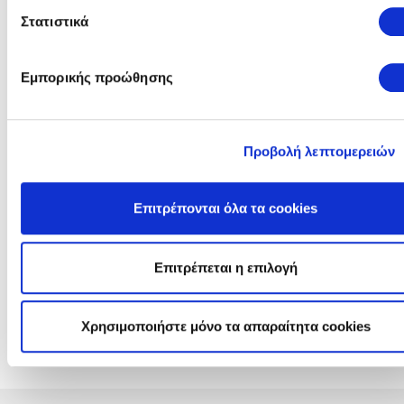
Πληροφορίες Διαγωνισμού
Στατιστικά
Γενικές Πλήροφορίες, Τεύχος Πρόσκλησης και Ανακοινώσεις
Αντικείμενο:
ΕΛΕΓΧΟΣ / ΔΙΑΚΡΙΒΩΣΗ
Εμπορικής προώθησης
ΓΕΦΥΡΟΠΛΑΣΤΙΓΓΑΣ
Πρόσκληση:
Τεύχος: ΑΗΣ ΣΟΡΩΝΗΣ - 1200203
Προβολή λεπτομερειών
Ανακοινώσεις &
Συμπληρώματα:
Επιτρέπονται όλα τα cookies
22/05/2026
ΑΔ: A130681
Επιτρέπεται η επιλογή
Προϋπολογισμός:
€ 9.650
(χωρίς ΦΠΑ)
Διεύθυνση
ΔΕΠΑΝ
- ΔΙΕΥΘΥΝΣΗ ΠΑΡΑΓΩΓΗΣ
ΝΗΣΙΩΝ
Χρησιμοποιήστε μόνο τα απαραίτητα cookies