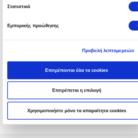
Πληροφορίες Διαγωνισμού
Στατιστικά
Γενικές Πλήροφορίες, Τεύχος Πρόσκλησης και Ανακοινώσεις
Αντικείμενο:
ΠΡΟΜΗΘΕΙΑ ΠΙΕΖΟΗΛΕΚΤΡΙΚΩΝ
Εμπορικής προώθησης
ΣΤΑΘΜΗΜΕΤΡΩΝ ΣΥΣΤΗΜΑΤΟΣ
ΚΑΤΕΡΓΑΣΙΑΣ ΥΓΡΩΝ ΒΙΟΜΗΧΑΝΙΚ
ΑΠΟΒΛΗΤΩΝ ΑΗΣ ΚΑΤΤΑΒΙΑΣ
Προβολή λεπτομερειών
Πρόσκληση:
Τεύχος: ΑΗΣ ΚΑΤΤΑΒΙΑΣ 1200205
Επιτρέπονται όλα τα cookies
Ανακοινώσεις &
Συμπληρώματα:
Επιτρέπεται η επιλογή
Προϋπολογισμός:
€ 5.400
(χωρίς ΦΠΑ)
Διεύθυνση
ΔΕΠΑΝ
- ΔΙΕΥΘΥΝΣΗ ΠΑΡΑΓΩΓΗΣ
Χρησιμοποιήστε μόνο τα απαραίτητα cookies
ΝΗΣΙΩΝ