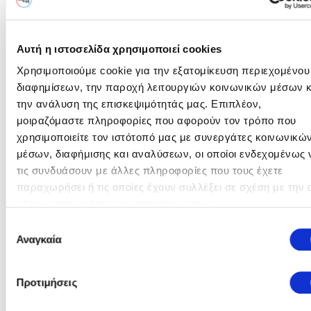
Ημερομηνία (μέρα/μήνας/έτος) & 'Ωρα
Αυτή η ιστοσελίδα χρησιμοποιεί cookies
25/06/2026 - 12:00
Χρησιμοποιούμε cookie για την εξατομίκευση περιεχομένου
διαφημίσεων, την παροχή λειτουργιών κοινωνικών μέσων κ
Στοιχεία Υποβολής
την ανάλυση της επισκεψιμότητάς μας. Επιπλέον,
μοιραζόμαστε πληροφορίες που αφορούν τον τρόπο που
Καλέστε μας για πληροφορίες σχετικά με την υποβολή των
χρησιμοποιείτε τον ιστότοπό μας με συνεργάτες κοινωνικώ
προτάσεων σας:
μέσων, διαφήμισης και αναλύσεων, οι οποίοι ενδεχομένως 
Πληροφορίες:
Νίκος Σαββάκης |
τις συνδυάσουν με άλλες πληροφορίες που τους έχετε
n.savvakis@ppcgroup.com |
παραχωρήσει ή τις οποίες έχουν συλλέξει σε σχέση με την 
O
2241049038
μέρους σας χρήση των υπηρεσιών τους.
διαγωνισμός
Υποβολή:
Marketsite.gr (CompareONE)
Επιλογή
ολοκληρώθηκε
Αναγκαία
συγκατάθεσης
Φώτης Εξαδάκτυλος |
f.exadaktylos@ppcgroup.com | 2244440640
Προτιμήσεις