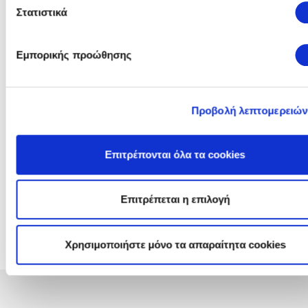
Πληροφορίες Διαγωνισμού
Στατιστικά
Γενικές Πλήροφορίες, Τεύχος Πρόσκλησης και Ανακοινώσεις
Αντικείμενο:
Προμήθεια Ρελε Προστασίας eme
Εμπορικής προώθησης
stop και κλεμμορελε εταιρείας P
CONTACT
Προβολή λεπτομερειών
Πρόσκληση:
Τεύχος: ΑΗΣ ΚΑΤΤΑΒΙΑΣ - 120020
Ανακοινώσεις &
Επιτρέπονται όλα τα cookies
Συμπληρώματα:
Προϋπολογισμός:
€ 4.535,20
(χωρίς ΦΠΑ)
Επιτρέπεται η επιλογή
Διεύθυνση
ΔΕΠΑΝ
- ΔΙΕΥΘΥΝΣΗ ΠΑΡΑΓΩΓΗΣ 
Χρησιμοποιήστε μόνο τα απαραίτητα cookies