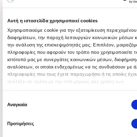
Ημερομηνία (μέρα/μήνας/έτος) & 'Ωρα
Αυτή η ιστοσελίδα χρησιμοποιεί cookies
25/05/2026 - 12:00
Χρησιμοποιούμε cookie για την εξατομίκευση περιεχομένου
διαφημίσεων, την παροχή λειτουργιών κοινωνικών μέσων κ
Στοιχεία Υποβολής
την ανάλυση της επισκεψιμότητάς μας. Επιπλέον, μοιραζόμ
πληροφορίες που αφορούν τον τρόπο που χρησιμοποιείτε τ
Καλέστε μας για πληροφορίες σχετικά με την υποβολή των
ιστότοπό μας με συνεργάτες κοινωνικών μέσων, διαφήμισης
προτάσεων σας:
αναλύσεων, οι οποίοι ενδεχομένως να τις συνδυάσουν με ά
Πληροφορίες:
Νίκος Σαββάκης |
πληροφορίες που τους έχετε παραχωρήσει ή τις οποίες έχο
O
n.savvakis@ppcgroup.com |
συλλέξει σε σχέση με την από μέρους σας χρήση των
2241049038
διαγωνισμός
υπηρεσιών τους.
ολοκληρώθηκε
Επιλογή
Υποβολή:
Marketsite.gr (CompareONE)
Αναγκαία
συγκατάθεσης
Φούλα Αυγουστάκη | f.avgoustaki@ppcgroup.com |
2244440507
Προτιμήσεις