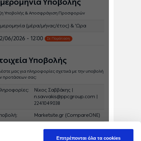
μερομηνία Υποβολής
ξη Υποβολής & Αποσφράγιση Προσφορών
μερομηνία (μέρα/μήνας/έτος) & 'Ωρα
2/06/2026 - 12:00
Σε Παράταση
τοιχεία Υποβολής
λέστε μας για πληροφορίες σχετικά με την υποβολή
ν προτάσεων σας:
ληροφορίες:
Νίκος Σαββάκης |
n.savvakis@ppcgroup.com |
2241049038
ποβολή:
Marketsite.gr (CompareONE)
ούλα Αυγουστάκη |
.avgoustaki@ppcgroup.com | 2244440507
Επιτρέπονται όλα τα cookies