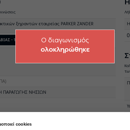
ύ
Η
οινώσεις
Λή
κτικών ξηραντών εταιρείας PARKER ZANDER
Η
0
O διαγωνισμός
ΑΒΙΑΣ - 1200201866
ολοκληρώθηκε
Σ
Κα
τω
ΠΑ)
Π
Η ΠΑΡΑΓΩΓΗΣ ΝΗΣΙΩΝ
Υ
Φ
f
μοποιεί cookies