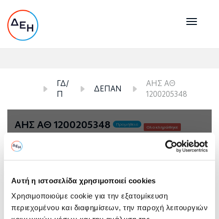
Toggl
naviga
<
ΓΔ/
ΑΗΣ ΑΘ
ΔΕΠΑΝ
Π
1200205348
ΑΗΣ ΑΘ 1200205348
Προμήθεια
Ολοκληρώθηκε
Γενική Διεύθυνση Λειτουργιών Παραγωγής \
ΔΙΕΥΘΥΝΣΗ ΠΑΡΑΓΩΓΗΣ ΝΗΣΙΩΝ
Ημερομηνία Υποβολής
Αυτή η ιστοσελίδα χρησιμοποιεί cookies
Χρησιμοποιούμε cookie για την εξατομίκευση
Λήξη Υποβολής & Αποσφράγιση Προσφορών
περιεχομένου και διαφημίσεων, την παροχή λειτουργιών
Ημερομηνία (μέρα/μήνας/έτος) & 'Ωρα